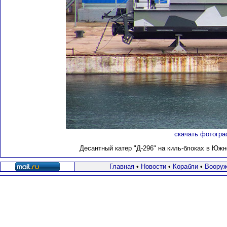
скачать фотогра
Десантный катер "Д-296" на киль-блоках в Южно
Главная
•
Новости
•
Корабли
•
Вооруж