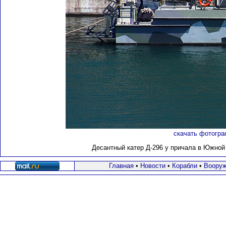
скачать фотогра
Десантный катер Д-296 у причала в Южной 
Главная
•
Новости
•
Корабли
•
Вооруж