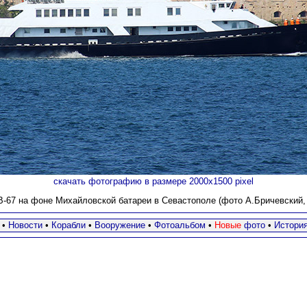
скачать фотографию в размере 2000х1500 pixel
В-67 на фоне Михайловской батареи в Севастополе (фото А.Бричевский, 2
•
Новости
•
Корабли
•
Вооружение
•
Фотоальбом
•
Новые
фото
•
Истори