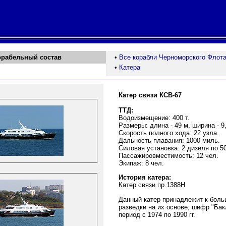
орабельный состав
•
Все корабли Черноморского Флот
•
Катера
Катер связи КСВ-67
ТТД:
Водоизмещение: 400 т.
Размеры: длина - 49 м, ширина - 9,
Скорость полного хода: 22 узла.
Дальность плавания: 1000 миль.
Силовая установка: 2 дизеля по 50
Пассажировместимость: 12 чел.
Экипаж: 8 чел.
История катера:
Катер связи пр.1388Н
Данный катер принадлежит к боль
разведки на их основе, шифр "Бак
период с 1974 по 1990 гг.