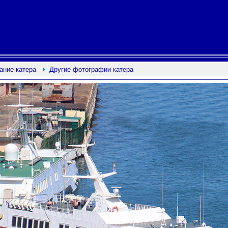
ание катера
Другие фотографии катера