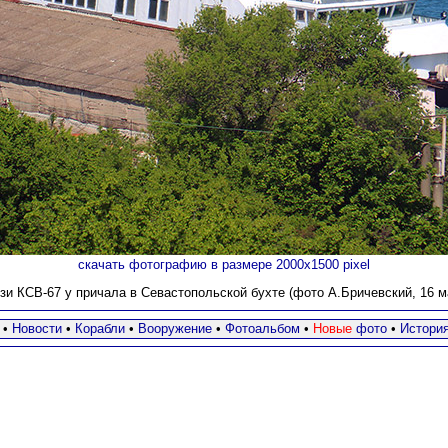
скачать фотографию в размере 2000х1500 pixel
зи КСВ-67 у причала в Севастопольской бухте (фото А.Бричевский, 16 ма
•
Новости
•
Корабли
•
Вооружение
•
Фотоальбом
•
Новые
фото
•
Истори