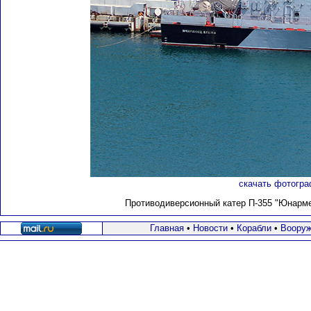
скачать фотогра
Противодиверсионный катер П-355 "Юнарм
Главная
•
Новости
•
Корабли
•
Вооруж