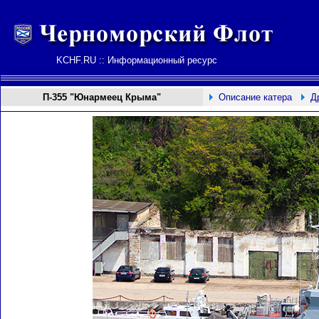
KCHF.RU :: Информационный ресурс
П-355 "Юнармеец Крыма"
Описание катера
Д