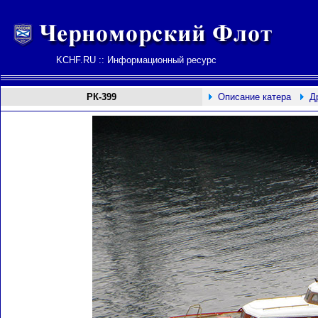
KCHF.RU :: Информационный ресурс
РК-399
Описание катера
Д