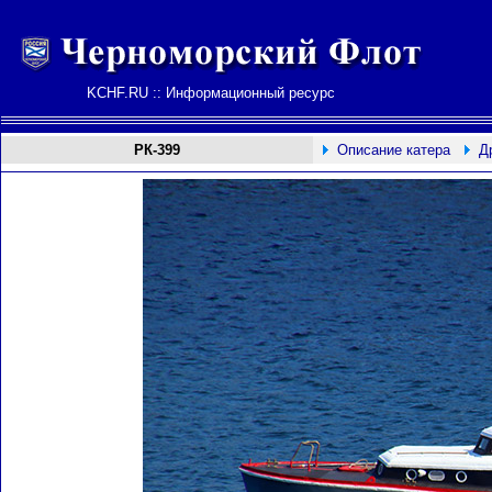
KCHF.RU :: Информационный ресурс
РК-399
Описание катера
Д