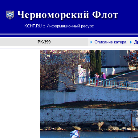
KCHF.RU :: Информационный ресурс
РК-399
Описание катера
Д