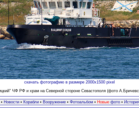
скачать фотографию в размере 2000х1500 pixel
цкий" ЧФ РФ и храм на Северной стороне Севастополя (фото А.Бричевски
•
Новости
•
Корабли
•
Вооружение
•
Фотоальбом
•
Новые
фото
•
Истори