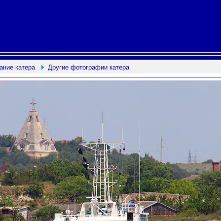
ание катера
Другие фотографии катера