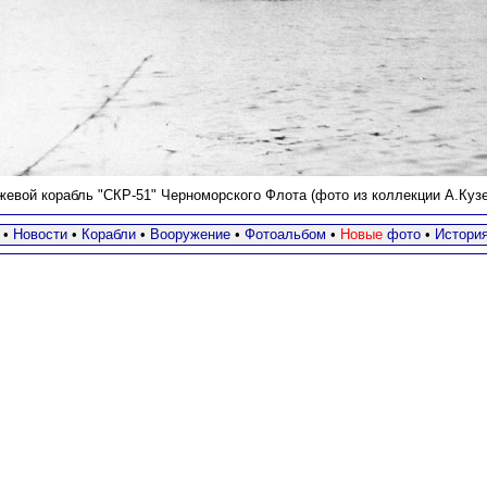
жевой корабль "СКР-51" Черноморского Флота (фото из коллекции А.Кузе
•
Новости
•
Корабли
•
Вооружение
•
Фотоальбом
•
Новые
фото
•
Истори