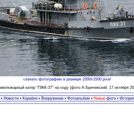
скачать фотографию в размере 2000х1500 pixel
ивопожарный катер "ПЖК-37" на ходу (фото А.Бричевский, 17 октября 201
•
Новости
•
Корабли
•
Вооружение
•
Фотоальбом
•
Новые
фото
•
Истори