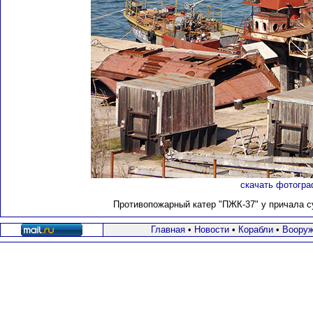
скачать фотогра
Противопожарный катер "ПЖК-37" у причала су
Главная
•
Новости
•
Корабли
•
Вооруж