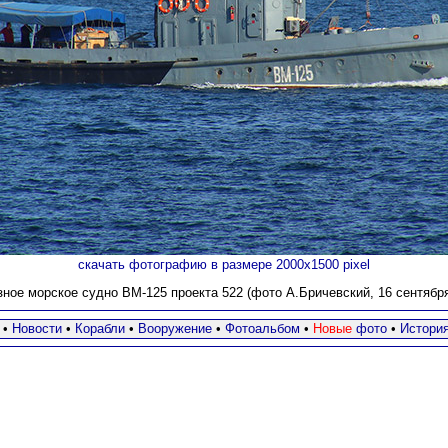
скачать фотографию в размере 2000х1500 pixel
ное морское судно ВМ-125 проекта 522 (фото А.Бричевский, 16 сентября 
•
Новости
•
Корабли
•
Вооружение
•
Фотоальбом
•
Новые
фото
•
Истори