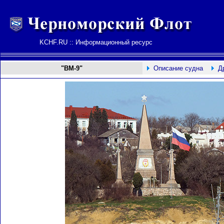
KCHF.RU :: Информационный ресурс
"ВМ-9"
Описание судна
Д