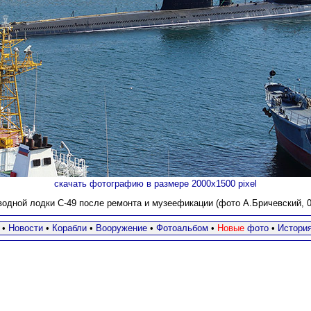
скачать фотографию в размере 2000х1500 pixel
одной лодки С-49 после ремонта и музеефикации (фото А.Бричевский, 08
•
Новости
•
Корабли
•
Вооружение
•
Фотоальбом
•
Новые
фото
•
Истори