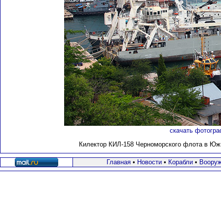
скачать фотогра
Килектор КИЛ-158 Черноморского флота в Южно
Главная
•
Новости
•
Корабли
•
Вооруж