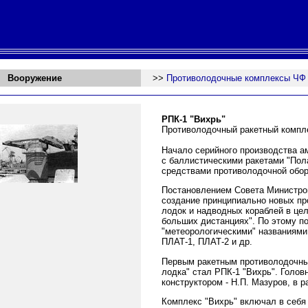
Вооружение
>>
Противолодочные комплексы ЧФ
РПК-1 "Вихрь"
Противолодочный ракетный компл
Начало серийного производства а
с баллистическими ракетами "Пола
средствами противолодочной обор
Постановлением Совета Министров
создание принципиально новых п
лодок и надводных кораблей в це
больших дистанциях". По этому п
"метеорологическими" названиями: 
ПЛАТ-1, ПЛАТ-2 и др.
Первым ракетным противолодочным
лодка" стал РПК-1 "Вихрь". Голо
конструктором - Н.П. Мазуров, в 
Комплекс "Вихрь" включал в себя