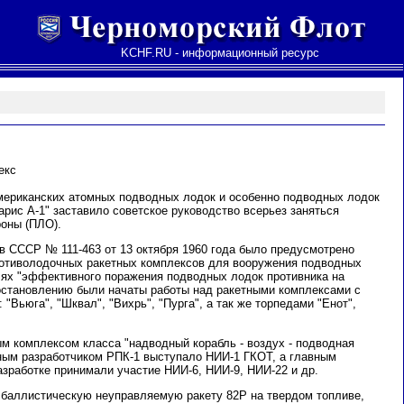
KCHF.RU - информационный ресурс
екс
мериканских атомных подводных лодок и особенно подводных лодок
рис А-1" заставило советское руководство всерьез заняться
оны (ПЛО).
 СССР № 111-463 от 13 октября 1960 года было предусмотрено
ротиволодочных ракетных комплексов для вооружения подводных
лях "эффективного поражения подводных лодок противника на
остановлению были начаты работы над ракетными комплексами с
"Вьюга", "Шквал", "Вихрь", "Пурга", а так же торпедами "Енот",
 комплексом класса "надводный корабль - воздух - подводная
вным разработчиком РПК-1 выступало НИИ-1 ГКОТ, а главным
разработке принимали участие НИИ-6, НИИ-9, НИИ-22 и др.
 баллистическую неуправляемую ракету 82Р на твердом топливе,