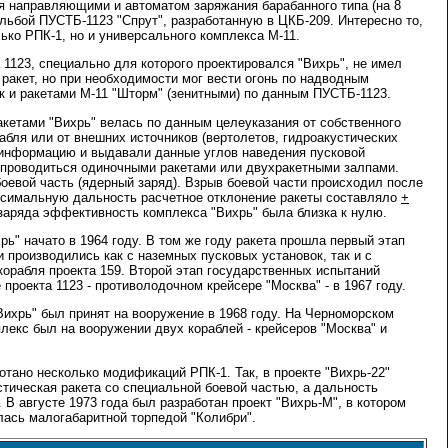
я направляющими и автоматом заряжания барабанного типа (на 8
ельбой ПУСТБ-1123 "Спрут", разработанную в ЦКБ-209. Интересно то,
лько РПК-1, но и универсального комплекса М-11.
1123, специально для которого проектировался "Вихрь", не имел
ракет, но при необходимости мог вести огонь по надводным
ак и ракетами М-11 "Шторм" (зенитными) по данным ПУСТБ-1123.
кетами "Вихрь" велась по данным целеуказания от собственного
абля или от внешних источников (вертолетов, гидроакустических
 информацию и выдавали данные углов наведения пусковой
 проводиться одиночными ракетами или двухракетными залпами.
оевой часть (ядерный заряд). Взрыв боевой части происходил после
ксимальную дальность расчетное отклонение ракеты составляло
+
 заряда эффективность комплекса "Вихрь" была близка к нулю.
рь" начато в 1964 году. В том же году ракета прошла первый этап
 производились как с наземных пусковых установок, так и с
корабля проекта 159. Второй этап государственных испытаний
проекта 1123 - противолодочном крейсере "Москва" - в 1967 году.
ихрь" был принят на вооружение в 1968 году. На Черноморском
лекс был на вооружении двух кораблей - крейсеров "Москва" и
тано несколько модификаций РПК-1. Так, в проекте "Вихрь-22"
тическая ракета со специальной боевой частью, а дальность
 В августе 1973 года был разработан проект "Вихрь-М", в котором
лась малогабаритной торпедой "Колибри".