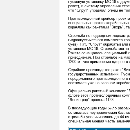
пусковую установку МС-18 с двум
ракет), и систему управления стр
что "Спрут" управлял огнем не то
Противолодочный крейсер проекта 
специальных противокорабельных 
кораблям как ракетами "Вихрь", т
Стрельба по подводным лодкам ра
гидроакустического комплекса кор
буев). ПУС "Спрут" обрабатывали
установке МС-18. Стрельба могла
Ракета оснащалась специальной б
приводнения. При стрельбе на ма
1200 м. Без применения ядерного
Серийное производство ракет "Вих
государственных испытаний. Пуски
переделанного противолодочного 
состоялся уже на гловном корабле 
Официально ракетный комплекс "В
флоте этот противолодочный комп
"Ленинград" проекта 1123.
В последующие годы было разрабо
оставалась неуправляемая баллис
стрельбы увеличивалась до 44 км.
специальная боевая часть заменя