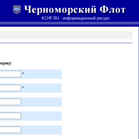
KCHF.RU - информационный ресурс
фор
м
у:
*
*