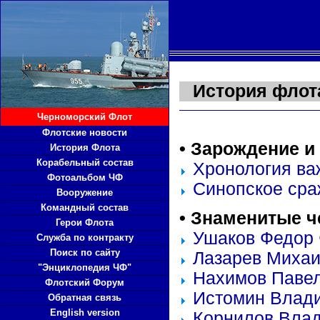
История флот
Черноморский Флот
Флотские новости
• Зарождение и
История Флота
Корабельный состав
Хронология ва
Фотоальбом ЧФ
Синопское сраж
Вооружение
Командный состав
• Знаменитые 
Герои Флота
Ушаков Федор
Служба по контракту
Поиск по сайту
Лазарев Михаи
"Энциклопедия ЧФ"
Нахимов Паве
Флотский Форум
Истомин Влад
Обратная связь
English version
Корнилов Вла