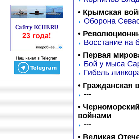
•
Крымская войн
Оборона Севаст
•
Революционны
Восстание на б
•
Первая мирова
Наш канал в Telegram
Бой у мыса Са
Гибель линкора
•
Гражданская 
---
•
Черноморский
войнами
---
•
Великая Отече