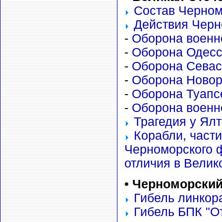
Состав Черномо
Действия Черно
-
Оборона военн
-
Оборона Одес
-
Оборона Севас
-
Оборона Новор
-
Оборона Туапс
-
Оборона военн
Трагедия у Ялт
Корабли, част
Черноморского 
отличия в Велик
•
Черно
м
орский
Гибель линкора
Гибель БПК "От