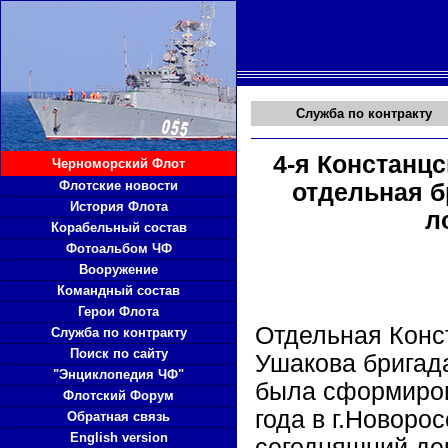
Служба по контракту
4-я Констанц
Черноморский Флот
Флотские новости
отдельная 
История Флота
л
Корабельный состав
Фотоальбом ЧФ
Вооружение
Командный состав
Герои Флота
Отдельная Конс
Служба по контракту
Поиск по сайту
Ушакова бригад
"Энциклопедия ЧФ"
была сформиров
Флотский Форум
года в г.Новоро
Обратная связь
English version
сегодняшний де