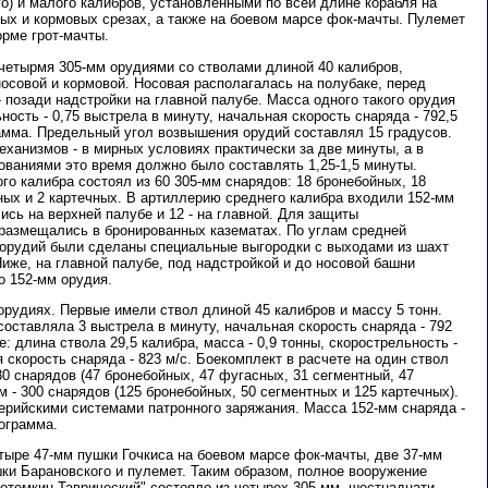
го) и малого калибров, установленными по всей длине корабля на
вых и кормовых срезах, а также на боевом марсе фок-мачты. Пулемет
рме грот-мачты.
четырмя 305-мм орудиями со стволами длиной 40 калибров,
осовой и кормовой. Носовая располагалась на полубаке, перед
- позади надстройки на главной палубе. Масса одного такого орудия
ность - 0,75 выстрела в минуту, начальная скорость снаряда - 792,5
рамма. Предельный угол возвышения орудий составлял 15 градусов.
ханизмов - в мирных условиях практически за две минуты, а в
ованиями это время должно было составлять 1,25-1,5 минуты.
го калибра состоял из 60 305-мм снарядов: 18 бронебойных, 18
ных и 2 картечных. В артиллерию среднего калибра входили 152-мм
ись на верхней палубе и 12 - на главной. Для защиты
размещались в бронированных казематах. По углам средней
 орудий были сделаны специальные выгородки с выходами из шахт
иже, на главной палубе, под надстройкой и до носовой башни
о 152-мм орудия.
орудиях. Первые имели ствол длиной 45 калибров и массу 5 тонн.
оставляла 3 выстрела в минуту, начальная скорость снаряда - 792
 длина ствола 29,5 калибра, масса - 0,9 тонны, скорострельность -
 скорость снаряда - 823 м/с. Боекомплект в расчете на один ствол
80 снарядов (47 бронебойных, 47 фугасных, 31 сегментный, 47
м - 300 снарядов (125 бронебойных, 50 сегментных и 125 картечных).
ерийскими системами патронного заряжания. Масса 152-мм снаряда -
лограмма.
тыре 47-мм пушки Гочкиса на боевом марсе фок-мачты, две 37-мм
ки Барановского и пулемет. Таким образом, полное вооружение
отемкин-Таврический" состояло из четырех 305-мм, шестнадцати