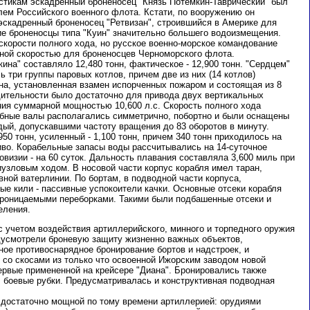
истикам эскадренный броненосец "Князь Потемкин-Таврический" был
ем Российского военного флота. Кстати, по вооружению он
 эскадренный броненосец "Ретвизан", строившийся в Америке для
ие броненосцы типа "Куин" значительно большего водоизмещения.
 скорости полного хода, но русское военно-морское командование
чной скоростью для броненосцев Черноморского флота.
на" составляло 12,480 тонн, фактическое - 12,900 тонн. "Сердцем"
ь три группы паровых котлов, причем две из них (14 котлов)
дна, установленная взамен испорченных пожаром и состоящая из 8
одительности было достаточно для привода двух вертикальных
ия суммарной мощностью 10,600 л.с. Скорость полного хода
ребные валы располагались симметрично, побортно и были оснащены
дый, допускавшими частоту вращения до 83 оборотов в минуту.
50 тонн, усиленный - 1,100 тонн, причем 340 тонн приходилось на
иво. Корабельные запасы воды рассчитывались на 14-суточное
овизии - на 60 суток. Дальность плавания составляла 3,600 миль при
узловым ходом. В носовой части корпус корабля имел таран,
ной ватерлинии. По бортам, в подводной части корпуса,
ые кили - пассивные успокоители качки. Основные отсеки корабля
проницаемыми переборками. Такими были подбашенные отсеки и
еления.
 учетом воздействия артиллерийского, минного и торпедного оружия
едусмотрели броневую защиту жизненно важных объектов,
е противоснарядное бронирование бортов и надстроек, и
 со скосами из только что освоенной Ижорским заводом новой
ервые примененной на крейсере "Диана". Бронировались также
, боевые рубки. Предусматривалась и конструктивная подводная
достаточно мощной по тому времени артиллерией: орудиями