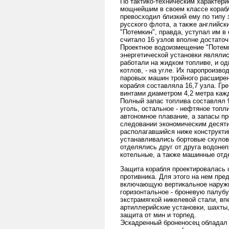
По тактико-техническим характер
мощнейшим в своем классе корабл
превосходил близкий ему по типу
русского флота, а также английск
"Потемкин", правда, уступал им в
считало 16 узлов вполне достато
Проектное водоизмещение "Потемки
энергетической установки являлис
работали на жидком топливе, и о
котлов, - на угле. Их паропроизв
паровых машин тройного расширен
корабля составляла 16,7 узла. Г
винтами диаметром 4,2 метра каж
Полный запас топлива составлял 9
уголь, остальное - нефтяное топл
автономное плавание, а запасы пр
следовании экономическим десяти
располагавшийся ниже конструктив
устанавливались бортовые скулов
отделялись друг от друга водоне
котельные, а также машинные отд
Защита корабля проектировалась с
противника. Для этого на нем пр
включающую вертикальное наружно
горизонтальное - броневую палубу
экстрамягкой никелевой стали, вп
артиллерийские установки, шахты
защита от мин и торпед.
Эскадренный броненосец обладал 