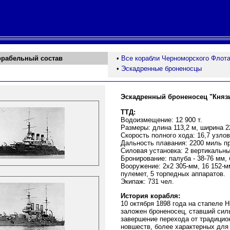
орабельный состав
•
Все корабли Черноморского Флот
•
Эскадренные броненосцы
Эскадренный броненосец "Княз
ТТД:
Водоизмещение: 12 900 т.
Размеры: длина 113,2 м, ширина 22
Скорость полного хода: 16,7 узлов
Дальность плавания: 2200 миль пр
Силовая установка: 2 вертикальны
Бронирование: палуба - 38-76 мм, 
Вооружение: 2х2 305-мм, 16 152-м
пулемет, 5 торпедных аппаратов.
Экипаж: 731 чел.
История корабля:
10 октября 1898 года на стапеле 
заложен броненосец, ставший сил
завершение перехода от традицио
новшеств, более характерных для 