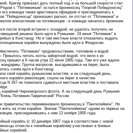
ажей, Кригер приказал дать полный ход и на большой скорости стал
 Рядом с "Потемкиным" остался броненосец "Георгий Победоносец":
и его команда также арестовала офицеров и присоединилась к
в "Победоносца" произошел раскол, он отстал от "Потемкина" и
желое впечатление на потемкинцев - в команде началось брожение.
ся после второй встречи с эскадрой, не удалось получить ни
 совещаний решено было идти в Румынию. 19 июня "Потемкин" в
рибыл в Констанцу. Но и там местные власти отказались выдать
волюционные корабли вынуждены были идти в Феодосию.
обеспечить "Потемкин" продовольствием, топливом и водой
 Пришлось питать котлы забортной водой, что вело к их
ец пришел в 6 часов утра 22 июня 1905 года. Там его уже ждали
и жандармы. Группа матросов, высадившаяся на берег, была
лось снова идти в Констанцу.
али свой корабль румынским властям, и на следующий день,
ного корабля революции, сошли на берег в качестве
сца N 267 не пожелала сдаваться местным властям и поставила
ейде.
д кораблей Черноморского флота. А на следующий день Румыния
"Князь Потемкин-Таврический" России.
ое правительство переименовало броненосец в "Пантелеймон". Но
 жить на этом корабле. Экипаж "Пантелеймона" одним из первых на
овцев, присоединившись к ним 13 ноября 1905 года.
йный корабль (с 10 декабря 1907 года в соответствии с новой
еносцы отнесли к линейным кораблям) участвовал в боевых
йных кораблей.