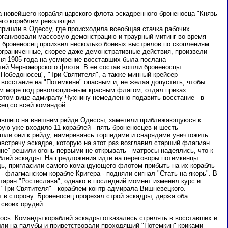
а новейшего корабля царского флота эскадренного броненосца "Князь
его кораблем революции.
пришли в Одессу, где происходила всеобщая стачка рабочих.
рганизовали массовую демонстрацию и траурный митинг во время
о броненосец произвел несколько боевых выстрелов по скоплениям
 ограниченные, скорее даже демонстративные действия, произвели
я 1905 года на усмирение восставших была послана
лей Черноморского флота. В ее состав вошли броненосцы
 Победоносец", "Три Святителя", а также минный крейсер
л восстание на "Потемкине" опасным и, не желая допустить, чтобы
ом море под революционным красным флагом, отдал приказ
ом вице-адмиралу Чухнину немедленно подавить восстание - в
ец со всей командой.
оявшего на внешнем рейде Одессы, заметили приближающуюся к
рую уже входило 11 кораблей - пять броненосцев и шесть
шли они к рейду, намереваясь торпедами и снарядами уничтожить
встречу эскадре, которую на этот раз возглавил старший флагман
не" решили огонь первыми не открывать - матросы надеялись, что к
блей эскадры. На предложения идти на переговоры потемкинцы
едь, пригласили самого командующего флотом прибыть на их корабль
 - флагманском корабле Кригера - подняли сигнал "Стать на якорь". В
 таран "Ростислава", однако в последний момент изменил курс и
"Три Святителя" - кораблем контр-адмирала Вишневецкого.
 в сторону. Броненосец прорезал строй эскадры, держа оба
 своих орудий.
лось. Команды кораблей эскадры отказались стрелять в восставших и
ли на палубы и приветствовали проходящий "Потемкин" криками