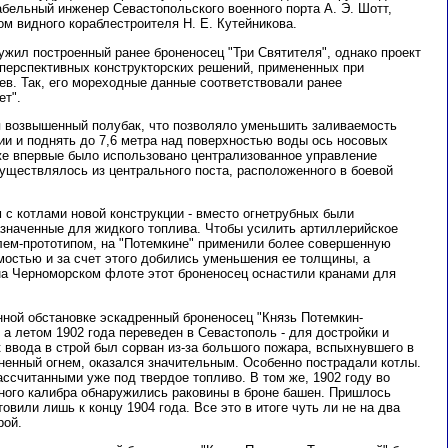
бельный инженер Севастопольского военного порта А. Э. Шотт,
м видного кораблестроителя Н. Е. Кутейникова.
ужил построенный ранее броненосец "Три Святителя", однако проект
 перспективных конструкторских решений, примененных при
ев. Так, его мореходные данные соответствовали ранее
ет".
 возвышенный полубак, что позволяло уменьшить заливаемость
ии и поднять до 7,6 метра над поверхностью воды ось носовых
 же впервые было использовано централизованное управление
существлялось из центрального поста, расположенного в боевой
 с котлами новой конструкции - вместо огнетрубных были
значенные для жидкого топлива. Чтобы усилить артиллерийское
лем-прототипом, на "Потемкине" применили более совершенную
остью и за счет этого добились уменьшения ее толщины, а
а Черноморском флоте этот броненосец оснастили кранами для
нной обстановке эскадренный броненосец "Князь Потемкин-
 а летом 1902 года переведен в Севастополь - для достройки и
 ввода в строй был сорван из-за большого пожара, вспыхнувшего в
иненный огнем, оказался значительным. Особенно пострадали котлы.
ссчитанными уже под твердое топливо. В том же, 1902 году во
ного калибра обнаружились раковины в броне башен. Пришлось
овили лишь к концу 1904 года. Все это в итоге чуть ли не на два
рой.