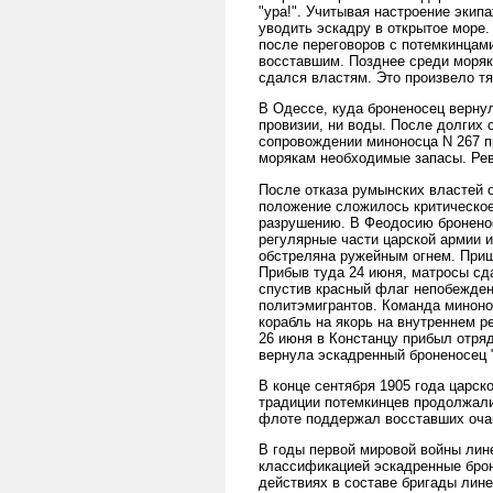
"ура!". Учитывая настроение экип
уводить эскадру в открытое море.
после переговоров с потемкинцам
восставшим. Позднее среди моряко
сдался властям. Это произвело тя
В Одессе, куда броненосец вернул
провизии, ни воды. После долгих
сопровождении миноносца N 267 п
морякам необходимые запасы. Ре
После отказа румынских властей 
положение сложилось критическое.
разрушению. В Феодосию броненос
регулярные части царской армии 
обстреляна ружейным огнем. Приш
Прибыв туда 24 июня, матросы сд
спустив красный флаг непобежден
политэмигрантов. Команда миноно
корабль на якорь на внутреннем р
26 июня в Констанцу прибыл отря
вернула эскадренный броненосец 
В конце сентября 1905 года царск
традиции потемкинцев продолжали
флоте поддержал восставших очак
В годы первой мировой войны лине
классификацией эскадренные брон
действиях в составе бригады лине