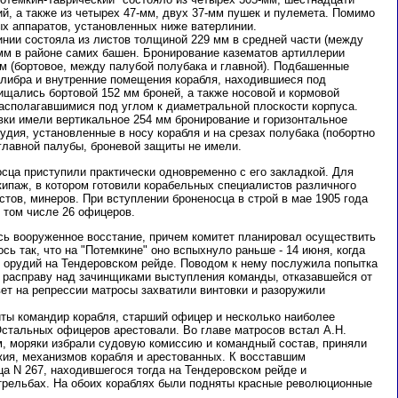
й, а также из четырех 47-мм, двух 37-мм пушек и пулемета. Помимо
ых аппаратов, установленных ниже ватерлинии.
инии состояла из листов толщиной 229 мм в средней части (между
 мм в районе самих башен. Бронирование казематов артиллерии
мм (бортовое, между палубой полубака и главной). Подбашенные
алибра и внутренние помещения корабля, находившиеся под
щались бортовой 152 мм броней, а также носовой и кормовой
асполагавшимися под углом к диаметральной плоскости корпуса.
ки имели вертикальное 254 мм бронирование и горизонтальное
удия, установленные в носу корабля и на срезах полубака (побортно
 главной палубы, броневой защиты не имели.
ца приступили практически одновременно с его закладкой. Для
кипаж, в котором готовили корабельных специалистов различного
тов, минеров. При вступлении броненосца в строй в мае 1905 года
в том числе 26 офицеров.
ь вооруженное восстание, причем комитет планировал осуществить
сь так, что на "Потемкине" оно вспыхнуло раньше - 14 июня, когда
 орудий на Тендеровском рейде. Поводом к нему послужила попытка
 расправу над зачинщиками выступления команды, отказавшейся от
вет на репрессии матросы захватили винтовки и разоружили
ты командир корабля, старший офицер и несколько наиболее
стальных офицеров арестовали. Во главе матросов встал А.Н.
, моряки избрали судовую комиссию и командный состав, приняли
ия, механизмов корабля и арестованных. К восставшим
а N 267, находившегося тогда на Тендеровском рейде и
трельбах. На обоих кораблях были подняты красные революционные