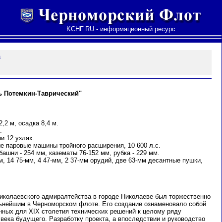
KCHF.RU - информационный ресурс
а
ь Поте
м
кин-Таврический"
,2 м, осадка 8,4 м.
.
и 12 узлах.
е паровые машины тройного расширения, 10 600 л.с.
башни - 254 мм, казематы 76-152 мм, рубка - 229 мм.
м, 14 75-мм, 4 47-мм, 2 37-мм орудий, две 63-мм десантные пушки,
Николаевского адмиралтейства в городе Николаеве был торжественно
ьнейшим в Черноморском флоте. Его создание ознаменовало собой
нных для XIX столетия технических решений к целому ряду
века будущего. Разработку проекта, а впоследствии и руководство