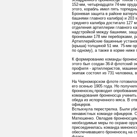
152-мм, четырнадцати 74-мм оруди
этого, корабль имел пять торпедн
Броневая защита в районе ватерл
башнями главного калибра) и 203
среднего калибра достигало 127 
отделения артиллерии главного к
надстройкой между башнями, защи
броневыми 178 мм переборками, р
Артиллерийские башенные установ
(крыша) толщиной 51 мм. 75-мм ор
по одному), а также в корме ниже
К формированию команды броненос
этого был создан 36-й флотский э
профиля - артиллеристов, машинис
экипаж состоял из 731 человека, 
На Черноморском флоте готовилос
его осенью 1905 года. Но получило
броненосец проводил опробование
командования броненосца учинить
обеда из испорченного мяса. В от
офицеров.
Вспыхнула перестрелка. Были уби
ненавистных команде офицеров. О
Матюшенко. Овладев броненосцем
необходимые меры по охране оруж
присоединилась команда миноносц
обеспечивавшего броненосец на с
флаги.