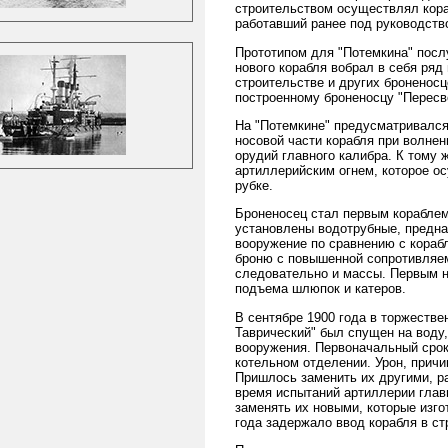
строительством осуществлял кора
работавший ранее под руководство
Прототипом для "Потемкина" посл
нового корабля вобрал в себя ряд
строительстве и других броненосц
построенному броненосцу "Пересв
На "Потемкине" предусматривался
носовой части корабля при волнен
орудий главного калибра. К тому
артиллерийским огнем, которое о
рубке.
Броненосец стал первым кораблем
установлены водотрубные, предна
вооружение по сравнению с кораб
броню с повышенной сопротивляем
следовательно и массы. Первым н
подъема шлюпок и катеров.
В сентябре 1900 года в торжестве
Таврический" был спущен на воду,
вооружения. Первоначальный срок
котельном отделении. Урон, прич
Пришлось заменить их другими, ра
время испытаний артиллерии глав
заменять их новыми, которые изгот
года задержало ввод корабля в ст