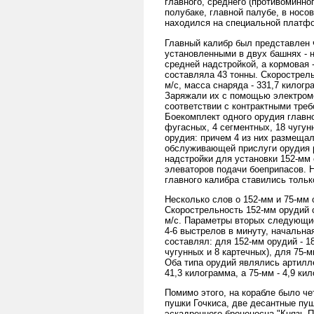
главного, среднего (противоминно
полубаке, главной палубе, в носо
находился на специальной платфо
Главный калибр был представлен 
установленными в двух башнях - н
средней надстройкой, а кормовая 
составляла 43 тонны. Скорострель
м/с, масса снаряда - 331,7 килог
Заряжали их с помощью электроме
соответствии с контрактными треб
Боекомплект одного орудия главно
фугасных, 4 сегментных, 18 чугун
орудия: причем 4 из них размещал
обслуживающей прислуги орудия 
надстройки для установки 152-мм
элеваторов подачи боеприпасов. Н
главного калибра ставились тольк
Несколько слов о 152-мм и 75-мм 
Скорострельность 152-мм орудий с
м/с. Параметры вторых следующие:
4-6 выстрелов в минуту, начальная
составлял: для 152-мм орудий - 1
чугунных и 8 картечных), для 75-м
Оба типа орудий являлись артилл
41,3 килограмма, а 75-мм - 4,9 ки
Помимо этого, на корабле было че
пушки Гочкиса, две десантные пуш
эскадренного броненосца "Князь П