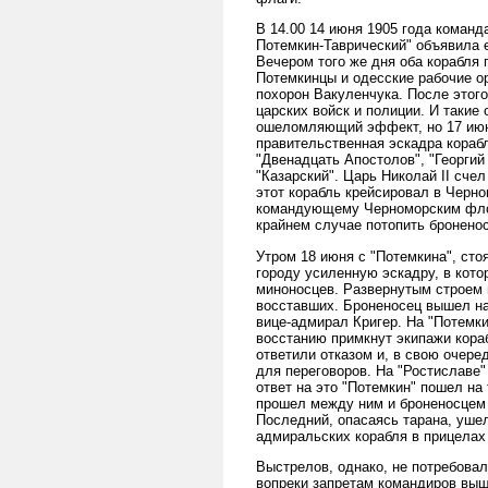
В 14.00 14 июня 1905 года команд
Потемкин-Таврический" объявила 
Вечером того же дня оба корабля 
Потемкинцы и одесские рабочие о
похорон Вакуленчука. После этог
царских войск и полиции. И такие
ошеломляющий эффект, но 17 июн
правительственная эскадра кораб
"Двенадцать Апостолов", "Георгий
"Казарский". Царь Николай II сче
этот корабль крейсировал в Черн
командующему Черноморским флот
крайнем случае потопить броненос
Утром 18 июня с "Потемкина", ст
городу усиленную эскадру, в кото
миноносцев. Развернутым строем 
восставших. Броненосец вышел на
вице-адмирал Кригер. На "Потемки
восстанию примкнут экипажи кора
ответили отказом и, в свою очер
для переговоров. На "Ростиславе"
ответ на это "Потемкин" пошел на
прошел между ним и броненосцем 
Последний, опасаясь тарана, ушел
адмиральских корабля в прицелах
Выстрелов, однако, не потребова
вопреки запретам командиров выш