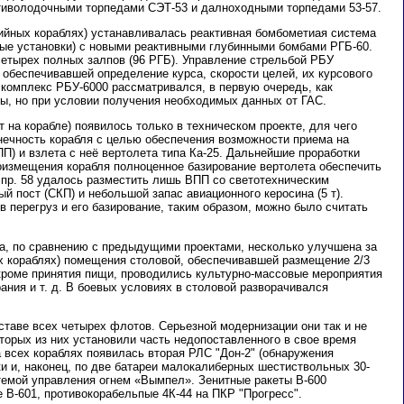
иволодочными торпедами СЭТ-53 и далноходными торпедами 53-57.
рийных кораблях) устанавливалась реактивная бомбометиая система
ые установки) с новыми реактивными глубинными бомбами РГБ-60.
четырех полных залпов (96 РГБ). Управление стрельбой РБУ
 обеспечивавшей определение курса, скорости целей, их курсового
то комплекс РБУ-6000 рассматривался, в первую очередь, как
ы, но при условии получения необходимых данных от ГАС.
 на корабле) появилось только в техническом проекте, для чего
ечность корабля с целью обеспечения возможности приема на
) и взлета с неё вертолета типа Ка-25. Дальнейшие проработки
доизмещения корабля полноценное базирование вертолета обеспечить
 пр. 58 удалось разместить лишь ВПП со светотехническим
й пост (СКП) и небольшой запас авиационного керосина (5 т).
 перегруз и его базирование, таким образом, можно было считать
а, по сравнению с предыдущими проектами, несколько улучшена за
х кораблях) помещения столовой, обеспечивавшей размещение 2/3
 кроме принятия пищи, проводились культурно-массовые мероприятия
рания и т. д. В боевых условиях в столовой разворачивался
ставе всех четырех флотов. Серьезной модернизации они так и не
оторых из них установили часть недопоставленного в свое время
 всех кораблях появилась вторая РЛС "Дон-2" (обнаружения
и и, наконец, по две батареи малокалиберных шестиствольных 30-
темой управления огнем «Вымпел». Зенитные ракеты B-600
 В-601, противокорабельпые 4К-44 на ПКР "Прогресс".