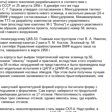
еты) нового поколения разрабатывался в соответствии с
СССР от 25 августа 1956 г. 6 декабря того же года
. Г. Горшков утвердил согласованное с Минсудпромом тактико-
аботку эскизного проекта нового эсминца, а несколько раньше (16 и
ма ВМФ утвердил согласованные с Минсудпромом, Минавиапромом,
 ТТЗ на разработку комплексов зенитного управляемого
твия (впоследствии комплекс М-1 "Волна") и ударного реактивного
ким образом, разработка проекта, получившего номер 58, велась
кой главного вооружения.
 ленинградскому ЦКБ-53. Главным конструктором стал В. А. Никитин,
авил инженер-капитан 2 ранга П. М. Хохлов. Эскизный пр. 58
а в сентябре Управление кораблестроения ВМФ выдало заказ на
та, завершенного в марте 1958 г.
жа корпуса был выбран теоретический чертеж эсминца пр.56,
ннюю "обкатку" теорией и практикой, вследствие этого отработка
 пр.58 особых затруднений не представляла и была произведена еще
нако модельные испытания в ЦАГИ и ЦНИИ-45 на регулярном
ого образования носовых обводов. При этом были получены лучшие
 зрения снижения заливаемости и особенно брызгообразования, чем
 наилучшей архитектурной формой корпуса посчитали форму с
подъемом к форштевню. Сам корпус набирался по продольной
реборками делился на 17 отсеков. Непотопляемость корабля
юбых трех смежных отсеков, однако имелись зоны, где корабль
 смежных отсеков.
именялась низколегированная сталь марки СХЛ-4. Надстройки, в