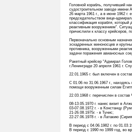
Головной корабль, получивший на
судостроительном заводе имени А.
26 марта 1961 г., а в июне 1962 г
председательством вице-адмирала
классификация корабля, который 
реактивным вооружением". Ситуаци
причислили к классу крейсеров, по
Первоначально основным назначен
эскадренных миноносцев и крупны
противника, вооруженными реакти
задачи поражения авианосных сое
Ракетный крейсер "Адмирал Голов
г.Ленинграде 20 апреля 1961 г. Спу
22.01.1965 г. был включен в соста
С 01.06 по 31.06.1967 г., находяс
помощи вооруженным силам Египт
22.03.1968 г. перечислен в соста
08-13.05.1970 г. нанес визит в Алж
03-07.08.1972 г. - в Констанцу (Ру
21-26.08.1975г. - в Тунис;
22-27.06.1978 г. - в Латакию (Сирия
В период с 04.06.1982 г. по 01.03
В период с 1990 по 1999 год, во 