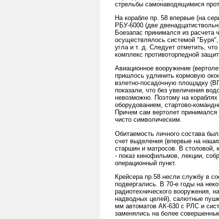
стрельбы самонаводящимися прот
На корабле пр. 58 впервые (на се
РБУ-6000 (две двенадцатиствольн
Боезапас принимался из расчета 
осуществлялось системой "Буря",
угла и т. д. Следует отметить, ч
комплекс противоторпедной защит
Авиационное вооружение (вертолет
пришлось удлинить кормовую окон
взлетно-посадочную площадку (ВПП
показали, что без увеличения во
невозможно. Поэтому на кораблях
оборудованием, стартово-командны
Причем сам вертолет принимался в
чисто символическим.
Обитаемость личного состава был
счет выделения (впервые на наши
старшин и матросов. В столовой,
- показ кинофильмов, лекции, соб
операционный пункт.
Крейсера пр.58 несли службу в со
подвергались. В 70-е годы на нек
радиотехнического вооружения, на
надводных целей), салютные пушк
мм автоматов АК-630 с РЛС и сис
заменялись на более совершенные