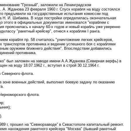
именование "Грозный", заложили на Ленинградском
 А. Жданова 23 февраля 1960 г. Спуск корабля на воду состоялся
. его предъявили на государственные испытания комиссии под
 Н. И. Шибаева. В ходе постройки определилась окончательная
до этого в официальных документах именовался "кораблем с
я прояснилась к началу 60-х годов и новый корабль уже уверенно
дклассу "ракетный крейсер", отнеся к кораблям I ранга.
ием корабля пр. 58 считалось "уничтожение легких крейсеров,
х транспортов противника и ведение успешного боя с кораблями
вным оружием ближнего действия". Впоследствии добавились
динений противника.
ко" был заложен на заводе имени А.А.Жданова (Северная верфь) в
щен на воду 18.07.1962 г., вступил в строй 30.12.1964 г.
в Северного флота.
ь в зоне военных действий, выполнил боевую задачу по оказанию
а.
в Черноморского флота.
ир;
мыния);
).
.1989 г, прошел на “Севморзаводе” в Севастополе капитальный ремонт.
время нахождения ракетного крейсера "Москва" (бывший ракетный