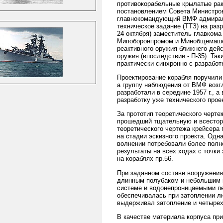
противокорабельные крылатые рак
постановлением Совета Министров 
главнокомандующий ВМФ адмирал С
техническое задание (ТТЗ) на разр
24 октября) заместитель главко
Мипоборонпромом и Минобщемашем
реактивного оружия ближнего дейс
оружия (впоследствии - П-35). Та
практически синхронно с разработ
Проектирование корабля поручили
а группу наблюдения от ВМФ возгл
разработали в середине 1957 г., 
разработку уже технического проек
За прототип теоретического черте
прошедший тщательную и всесторо
теоретического чертежа крейсера
на стадии эскизного проекта. Од
волнении потребовали более полн
результаты на всех ходах с точки
на кораблях пр.56.
При заданном составе вооружения
длинным полубаком и небольшим 
системе и водонепроницаемыми пе
обеспечивалась при затоплении л
выдерживал затопление и четырех
В качестве материала корпуса пр