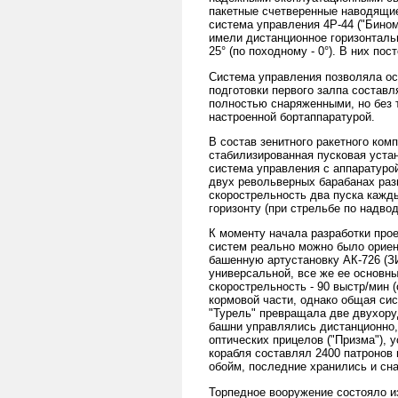
пакетные счетверенные наводящиес
система управления 4Р-44 ("Бино
имели дистанционное горизонталь
25° (по походному - 0°). В них по
Система управления позволяла ос
подготовки первого залпа составл
полностью снаряженными, но без т
настроенной бортаппаратурой.
В состав зенитного ракетного ком
стабилизированная пусковая устан
система управления с аппаратурой 
двух револьверных барабанах раз
скорострельность два пуска кажды
горизонту (при стрельбе по надво
К моменту начала разработки про
систем реально можно было ориен
башенную артустановку АК-726 (З
универсальной, все же ее основн
скорострельность - 90 выстр/мин (
кормовой части, однако общая си
"Турель" превращала две двухору
башни управлялись дистанционно,
оптических прицелов ("Призма"),
корабля составлял 2400 патронов
обойм, последние хранились и сн
Торпедное вооружение состояло и