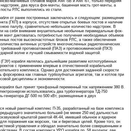
нсво-магниевых сплавов марок АМГ-5В и АМГ-6Т, только передняя
 надстроек, два яруса фок-мачты, башенная масть грот-мачты, а
 посты РЛС выполнялись из стали.
рабля от ранее построенных заключалось и следующем: размещение
нкта (ГКП) в корпусе, отсутствие открытых боевых постов и наличие
рхнюю палубу, сравнительно небольшое количество надстроек. В
ли на себя внимание внушительные необычные пирамидальные фок-
ция мачт диктовалась потребностью получения необходимых объемов
ных постов высокочастотных блоков РЛС, а также обеспечения
количества антенных устройств многочисленных радиотехнических
 требований противоатомной (ПАЗ) и противохимической (ПХЗ)
 ударной волне и лучшей смываемости водяной защитой.
а (ГЭУ) корабля являлась дальнейшим развитием котлотурбинных
роектов с применением впервые в отечественной корабельной
котельного комплекса. Однако для достижения заданной скорости
ь форсировка как главных турбозубчатых агрегатов, так и котлов при
есовой дисциплины и экономичности.
 корабля был принят трехфазный переменный ток напряжением 380 В.
электроэнергии использовались два турбогенератора ТД-750
ь-генератора ДГ-500 по 500 кВт, размещенные в двух
я новый ракетный комплекс П-35, разработанный на базе комплекса
 предыдущего значительно большей (не менее 250 км) дальностью
рхзвуковой крылатой ракетой 4К-44, имевшей обычное и ядерное
ля поражения как морских, так и береговых целей. Кроме того, он
истемой управления и обладал значительно более совершенными и
йствами. В состав комплекса УРО корабля пр. 58 входили: две