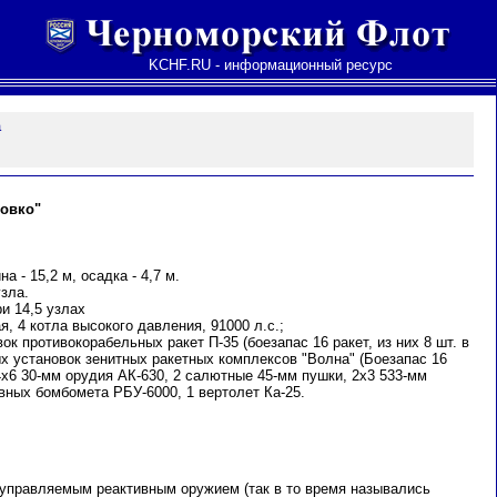
KCHF.RU - информационный ресурс
а
ловко"
а - 15,2 м, осадка - 4,7 м.
зла.
и 14,5 узлах
, 4 котла высокого давления, 91000 л.с.;
к противокорабельных ракет П-35 (боезапас 16 ракет, из них 8 шт. в
ых установок зенитных ракетных комплексов "Волна" (Боезапас 16
 4х6 30-мм орудия АК-630, 2 салютные 45-мм пушки, 2х3 533-мм
вных бомбомета РБУ-6000, 1 вертолет Ка-25.
 управляемым реактивным оружием (так в то время назывались