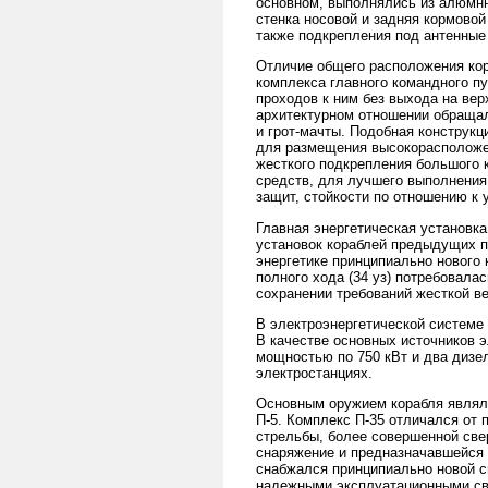
основном, выполнялись из алюмнн
стенка носовой и задняя кормовой
также подкрепления под антенные
Отличие общего расположения ко
комплекса главного командного пу
проходов к ним без выхода на ве
архитектурном отношении обраща
и грот-мачты. Подобная конструк
для размещения высокорасположен
жесткого подкрепления большого 
средств, для лучшего выполнения
защит, стойкости по отношению к
Главная энергетическая установк
установок кораблей предыдущих п
энергетике принципиально нового 
полного хода (34 уз) потребовалас
сохранении требований жесткой в
В электроэнергетической системе
В качестве основных источников 
мощностью по 750 кВт и два дизел
электростанциях.
Основным оружием корабля являлс
П-5. Комплекс П-35 отличался от
стрельбы, более совершенной све
снаряжение и предназначавшейся д
снабжался принципиально новой с
надежными эксплуатационными сво