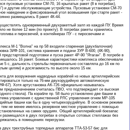
я пусковые установки СМ-70, 16 крылатых ракет (8 в погребах),
м") и друтие обслуживающие устройства. Пусковые установки СМ-70
ное наведение и фиксированный угол возвышения при старте ракет -
стоянно размещались 8 ракет 4К-44.
уществлять одновременный двухракетпый залп из каждой ПУ. Время
яло не более 12 мин (по проекту). В погребах ракеты хранились
оплива и пиросвечей, в контейнерах ПУ - с пиросвечами и
плекса М-1 "Волна" на пр 58 входили спаренная (двухбалочная)
овка ЗИФ-101, система хранения и подачи ЗУР В-600, (4К-90),
предстартовой подготовки и пуска ракет 4Р-90 "Ятаган". В погребе в
мешалось 16 ракет. Боевые характеристики комплекса обеспечивали
е 5 с, дальность стрельбы первоначально составляла до 16 км по
дпым целям) и досягаемость по высоте около 15 км.
екта для вооружения надводных кораблей нз новых артиллерийских
тироваться только на 76-мм двухорудийную автоматическую
ИФ-67). Хотя артустановка АК-726 официально называлась
ым предназначением считалась ПВО, что подтверждает се высокая
одного ствола). Па корабле пр. 58 было установлено две башни в
стема управления с единственной РЛС управления огнем МР-105
дийпые башни как 6ы в одну четырехорудийпую. В основном режиме
 тем не менее имелось резервное местное управление с помощью
 установленных на самих орудиях. Общий артиллерийский боезапас
 и размещался в двух погребах в открытых сотовых стеллажах без
аряжались в помещениях перегрузки.
з двух трехтрубных торпедных аппаратов ТТА-53-57 бис для