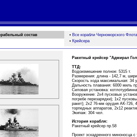
орабельный состав
•
Все корабли Черноморского Флот
•
Крейсера
Ракетный крейсер "Ад
м
ирал Го
ТТД:
Водоизмешение полное: 5315 т.
Размерения: длина - 142,7 м, ширин
Cкорость хода максимальная: 34 у
Дальность плавания: 6000 миль пр
Силовая установка: котлотурбинная
Вооружение: 2х4 пусковых установо
погребе перезарядки); 1х2 пусков
ракет); 2х2 76-мм орудия АК-726,
торпедных аппаратов, 2х12 реакти
Экипаж: 304 чел.
История корабля:
Ракетный крейсер пр.58
Проект эскадренного миноносца с