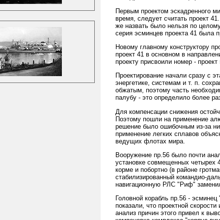
Первым проектом эскадренного м
время, следует считать проект 41
же назвать было нельзя по целому
серия эсминцев проекта 41 была 
Новому главному конструктору пр
проект 41 в основном в направле
проекту присвоили номер - проект 
Проектирование начали сразу с эт
энергетике, системам и т. п. сохр
обжатым, поэтому часть необходи
палубу - это определило более р
Для компенсации снижения остойч
Поэтому пошли на применение алю
решение было ошибочным из-за низ
применение легких сплавов объясн
ведущих флотах мира.
Вооружение пр.56 было почти ана
установке совмещенных четырех 4
корме и побортно (в районе гротм
стабилизированный командио-даль
навигационную РЛС "Риф" заменил
Головной корабль пр.56 - эсминец
показали, что проектной скорости
анализ причин этого привел к выв