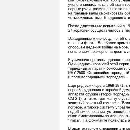
компоновка комплекса "корпус-ви
ученого специалиста в области те
парные рули, размещенные за винт
на гребные валы смонтировать об
четырехлопастные. Внедрение эти
После длительных испытаний в 195
27 кораблей осуществлялось в пери
Эскадренные миноносцы пр. 56 ст
в нашем флоте. Все более зримо 
способам ведения войны на море, 
появлением примерно на десять л
К усилению противолодочного воор
Одиннадцать кораблей этой серии
торпедный аппарат и бомбометы, 
РБУ-2500. Оставшийся торпедный 
и противолодочными торпедами.
Еще ряд эсминцев в 1969-1971 гг.
переоборудования с кораблей демо
аппарата оружие (второй торпедн
СМ-2-1), а также грот-мачту с ус
зенитный ракетный комплекс "Вол
погребе, а так-же систему управле
подобном основании, установленн
были смонтированы по два новых 
"Рысь". На фок-мачте появилась 
В архитектурном отношении эти к