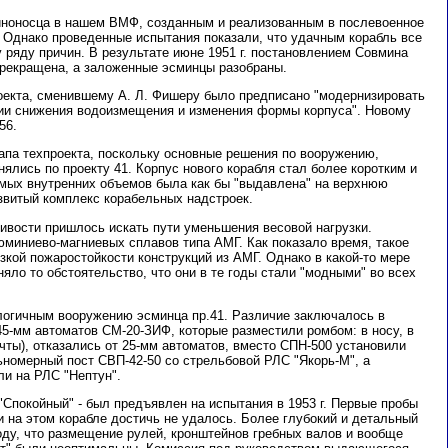
иноносца в нашем ВМФ, созданным и реализованным в послевоенное
. Однако проведенные испытания показали, что удачным корабль все
 ряду причин. В результате июне 1951 г. постановлением Совмина
прекращена, а заложенные эсминцы разобраны.
оекта, сменившему А. Л. Фишеру было предписано "модернизировать
нии снижения водоизмещения и изменения формы корпуса". Новому
56.
апа техпроекта, поскольку основные решения по вооружению,
анялись по проекту 41. Корпус нового корабля стал более коротким и
мых внутренних объемов была как бы "выдавлена" на верхнюю
азвитый комплекс корабельных надстроек.
ивости пришлось искать пути уменьшения весовой нагрузки.
миниево-магниевых сплавов типа АМГ. Как показало время, такое
кой пожаростойкости конструкций из АМГ. Однако в какой-то мере
яло то обстоятельство, что они в те годы стали "модными" во всех
логичным вооружению эсминца пр.41. Различие заключалось в
5-мм автоматов СМ-20-ЗИФ, которые разместили ромбом: в носу, в
ачты), отказались от 25-мм автоматов, вместо СПН-500 установили
номерный пост СВП-42-50 со стрельбовой РЛС "
Я
корь-М", а
и на РЛС "Нептун".
 "Спокойный" - был предъявлен на испытания в 1953 г. Первые пробы
 и на этом корабле достичь не удалось. Более глубокий и детальный
оду, что размещение рулей, кронштейнов гребных валов и вообще