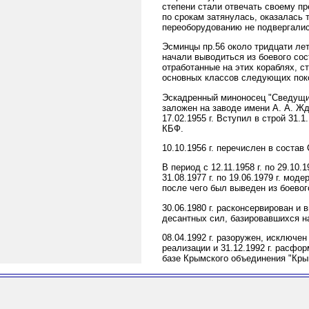
степени стали отвечать своему п
по срокам затянулась, оказалась 
переоборудованию не подвергалис
Эсминцы пр.56 около тридцати лет
начали выводиться из боевого сос
отработанные на этих кораблях, с
основных классов следующих пок
Эскадренный миноносец "Сведущий"
заложен на заводе имени А. А. Жд
17.02.1955 г. Вступил в строй 31.1
КБФ.
10.10.1956 г. перечислен в состав 
В период с 12.11.1958 г. по 29.10
31.08.1977 г. по 19.06.1979 г. мо
после чего был выведен из боевог
30.06.1980 г. расконсервирован и 
десантных сил, базировавшихся н
08.04.1992 г. разоружен, исключе
реализации и 31.12.1992 г. расфо
базе Крымского объединения "Крым