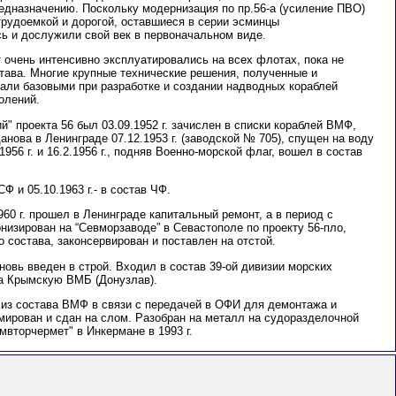
редназначению. Поскольку модернизация по пр.56-а (усиление ПВО)
трудоемкой и дорогой, оставшиеся в серии эсминцы
ь и дослужили свой век в первоначальном виде.
 очень интенсивно эксплуатировались на всех флотах, пока не
тава. Многие крупные технические решения, полученные и
тали базовыми при разработке и создании надводных кораблей
олений.
 проекта 56 был 03.09.1952 г. зачислен в списки кораблей ВМФ,
анова в Ленинграде 07.12.1953 г. (заводской № 705), спущен на воду
.1956 г. и 16.2.1956 г., подняв Военно-морской флаг, вошел в состав
СФ и 05.10.1963 г.- в состав ЧФ.
.1960 г. прошел в Ленинграде капитальный ремонт, а в период с
дернизирован на “Севморзаводе” в Севастополе по проекту 56-пло,
о состава, законсервирован и поставлен на отстой.
вновь введен в строй. Входил в состав 39-ой дивизии морских
а Крымскую ВМБ (Донузлав).
н из состава ВМФ в связи с передачей в ОФИ для демонтажа и
рмирован и сдан на слом. Разобран на металл на судоразделочной
вторчермет" в Инкермане в 1993 г.