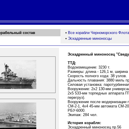
орабельный состав
•
Все корабли Черноморского Флот
•
Эскадренные миноносцы
Эскадренный миноносец "Свед
ТТД:
Водоизмещение: 3230 т.
Размеры: длина - 126,1 м, ширина -
Скорость полного хода: 38 узлов.
Дальность плавания: 3880 миль пр
Силовая установка: паротурбинная
Вооружение: 2х2 130-мм универса
2х5 533-мм торпедных аппарата ПТ
перегруз).
Вооружение после модернизации п
СМ-2-1, 4х4 45-мм автомата СМ-20
РБУ-6000.
Экипаж: 284 чел.
История корабля:
Эскадренный миноносец пр.56