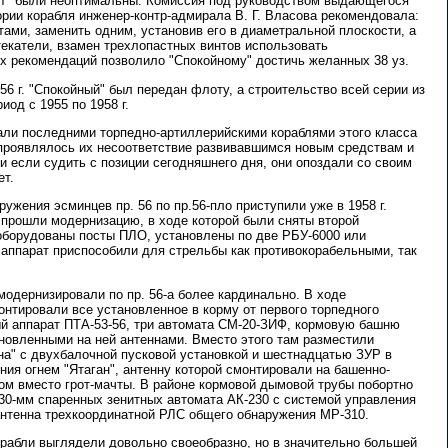
нт" были неоптимальны. Комиссия под руководством выдающегося
ории корабля инженер-контр-адмирала В. Г. Власова рекомендовала:
ами, заменить одним, установив его в диаметральной плоскости, а
текатели, взамен трехлопастных винтов использовать
х рекомендаций позволило "Спокойному" достичь желанных 38 уз.
6 г. "Спокойный" был передан флоту, а строительство всей серии из
од с 1955 по 1958 г.
али последними торпедно-артиллерийскими кораблями этого класса
проявлялось их несоответствие развивавшимся новым средствам и
и если судить с позиции сегодняшнего дня, они опоздали со своим
ет.
ужения эсминцев пр. 56 по пр.56-пло приступили уже в 1958 г.
 прошли модернизацию, в ходе которой были сняты второй
оборудованы посты ПЛО, установлены по две РБУ-6000 или
аппарат приспособили для стрельбы как противокорабельными, так
 модернизировали по пр. 56-а более кардинально. В ходе
нтировали все установленное в корму от первого торпедного
ый аппарат ПТА-53-56, три автомата СМ-20-ЗИФ, кормовую башню
тановленными на ней антеннами. Вместо этого там разместили
на" с двухбалочной пусковой установкой и шестнадцатью ЗУР в
ния огнем "
Я
таган", антенну которой смонтировали на башенно-
ом вместо грот-мачты. В районе кормовой дымовой трубы побортно
30-мм спаренных зенитных автомата АК-230 с системой управления
антенна трехкоординатной РЛС общего обнаружения МР-310.
орабли выглядели довольно своеобразно, но в значительно большей