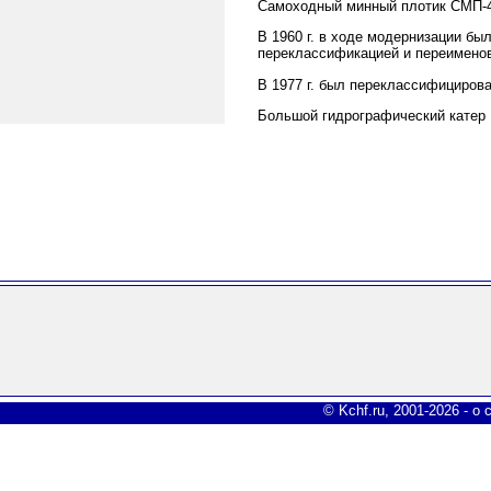
Самоходный минный плотик СМП-42
В 1960 г. в ходе модернизации бы
переклассификацией и переименов
В 1977 г. был переклассифициров
Большой гидрографический катер Б
© Kchf.ru, 2001-2026 -
о 