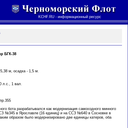
KCHF.RU - информационный ресурс
а
р БГК-38
5,38 м, осадка - 1,5 м.
 л.с., 1 вал.
пр.355
ного бота разрабатывался как модернизация самоходного минного
ССЗ №345 в Ярославле (16 единиц) и на ССЗ №640 в Сосновке в
. таким образом было модернизировано две единицы катеров, оба