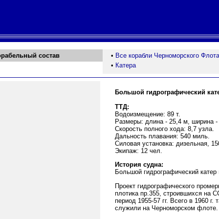
орабельный состав
•
Все корабли Черноморского Флот
•
Катера
Большой гидрографический кате
ТТД:
Водоизмещение: 89 т.
Размеры: длина - 25,4 м, ширина - 
Скорость полного хода: 8,7 узла.
Дальность плавания: 540 миль.
Силовая установка: дизельная, 150
Экипаж: 12 чел.
История судна:
Большой гидрографический катер 
Проект гидрографического промер
плотика пр.355, строившихся на 
период 1955-57 гг. Всего в 1960 г
служили на Черноморском флоте.