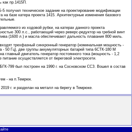
ь как пр.1415П.
КБ-5 получил техническое задание на проектирование модификации
а на базе катера проекта 1415. Архитектурные изменения базового
тельные.
равляемого из ходовой рубки, на катерах данного проекта
остью 300 л.с., работающий через реверс-редуктор на гребной винт
ива (1600 л.) и масла обеспечивают дальность плавания 800 миль.
 входят трехфазный синхронный генератор (номинальная мощность -
та - 50 Гц), две группы аккумуляторных батарей типа 6СТК-180 М
на главный двигатель генератор постоянного тока (мощность - 1,2
ке питание осуществляется от береговой электросети.
ГК-799 был построен на 1990 г. на Сосновском ССЗ. Вошел в состав
тем - на п.Темрюк.
2019 г. и разделан на металл на берегу в Темрюке.
сайте