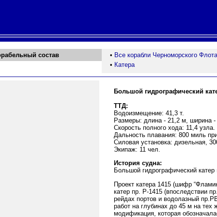
орабельный состав
•
Все корабли Черноморского Флот
•
Катера
Большой гидрографический кате
ТТД:
Водоизмещение: 41,3 т.
Размеры: длина - 21,2 м, ширина - 
Скорость полного хода: 11,4 узла.
Дальность плавания: 800 миль при
Силовая установка: дизельная, 300
Экипаж: 11 чел.
История судна:
Большой гидрографический катер 
Проект катера 1415 (шифр “Флами
катер пр. Р-1415 (впоследствии п
рейдах портов и водолазный пр.РВ
работ на глубинах до 45 м на тех
модификация, которая обозначала