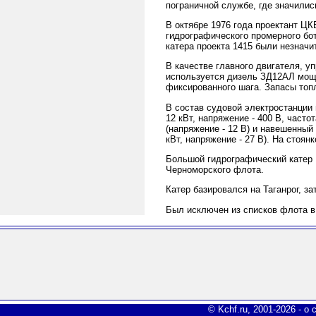
пограничной службе, где значилис
В октябре 1976 года проектант Ц
гидрографического промерного бот
катера проекта 1415 были незначи
В качестве главного двигателя, уп
используется дизель ЗД12АЛ мощн
фиксированного шага. Запасы топл
В состав судовой электростанции
12 кВт, напряжение - 400 В, часто
(напряжение - 12 В) и навешенный 
кВт, напряжение - 27 В). На стоян
Большой гидрографический катер Б
Черноморского флота.
Катер базировался на Таганрог, за
Был исключен из списков флота в 
© Kchf.ru, 2001-2026 -
о 