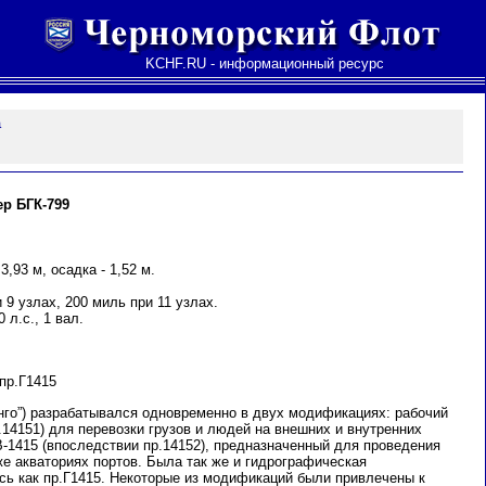
KCHF.RU - информационный ресурс
а
р БГК-799
3,93 м, осадка - 1,52 м.
 9 узлах, 200 миль при 11 узлах.
 л.с., 1 вал.
пр.Г1415
нго”) разрабатывался одновременно в двух модификациях: рабочий
р.14151) для перевозки грузов и людей на внешних и внутренних
-1415 (впоследствии пр.14152), предназначенный для проведения
 же акваториях портов. Была так же и гидрографическая
сь как пр.Г1415. Некоторые из модификаций были привлечены к