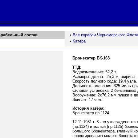
орабельный состав
•
Все корабли Черноморского Флот
•
Катера
Бронекатер БК-163
ТТД:
Водоизмещение: 52,2 т.
Размеры: длина - 25,3 м, ширина - 
Скорость полного хода: 19,4 узла.
Дальность плавания: 325 миль при
Силовая установка: 2 бензиновых 
Вооружение: 2х76,2 мм пушки в дв
Экипаж: 17 чел.
История катера:
Бронекатер пр.1124
12.11.1931 г. было утверждено так
(пр.1124) и малый (пр.1125) броне
большого бронекатера, главный к
проектированию малого бронекатер