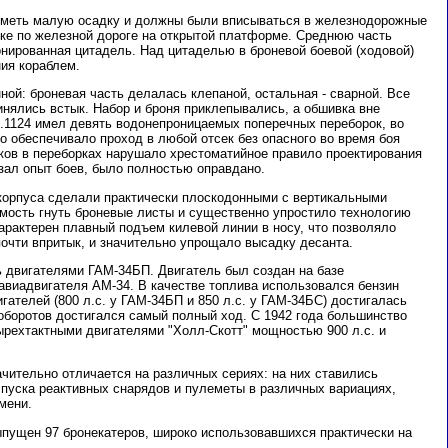
иметь малую осадку и должны были вписываться в железнодорожные
ке по железной дороге на открытой платформе. Среднюю часть
онированная цитадель. Над цитаделью в броневой боевой (ходовой)
ния кораблем.
ой: броневая часть делалась клепаной, остальная - сварной. Все
инялись встык. Набор и броня приклепывались, а обшивка вне
р.1124 имел девять водонепроницаемых поперечных переборок, во
о обеспечивало проход в любой отсек без опасного во время боя
ков в переборках нарушало хрестоматийное правило проектирования
азал опыт боев, было полностью оправдано.
корпуса сделали практически плоскодонными с вертикальными
мость гнуть броневые листы и существенно упростило технологию
характерен плавный подъем килевой линии в носу, что позволяло
почти впритык, и значительно упрощало высадку десанта.
 двигателями ГАМ-34БП. Двигатель был создан на базе
авиадвигателя АМ-34. В качестве топлива использовался бензин
ателей (800 л.с. у ГАМ-34БП и 850 л.с. у ГАМ-34БС) достигалась
 оборотов достигался самый полный ход. С 1942 года большинство
рехтактными двигателями "Холл-Скотт" мощностью 900 л.с. и
чительно отличается на различных сериях: на них ставились
 пуска реактивных снарядов и пулеметы в различных вариациях,
мени.
ыпущен 97 бронекатеров, широко использовавшихся практически на