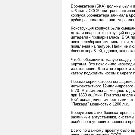
Бронекатера (БКА) должны были 
габариты СССР при транспортиров
корпуса бронекатера занимала бр
рубке располагался пост управле
Конструкция корпуса была смешанн
детали сварных конструкций соед
цитадели - приваривалась. БКА п
всех переборках имелись люки, чт
появления на палубе. Наличие лю
боевых кораблей, однако, как пок
Чтобы обеспечить малую осадку, 
бортами. Это исключило необходи
изготовления. Для этого проекта 
катеру подходить носом к берегу 
Первые серии катеров оснащались
четырехтактного 12-цилиндрового 
Б-70. Максимальная мощность двиг
при 1850 об./мин. При этом числе
БКА оснащались импортными четы
"Паккард" мощностью 1200 л.с.
Вооружение этих бронекатеров зна
различные артустановки, системы
особенно в условиях военного вре
Всего по данному проекту было в
всех водных театрах СССР.