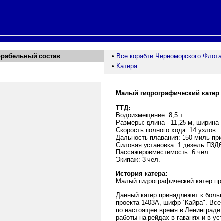
орабельный состав
•
Все корабли Черноморского Флот
•
Катера
Малый гидрографический катер 
ТТД:
Водоизмещение: 8,5 т.
Размеры: длина - 11,25 м, ширина -
Скорость полного хода: 14 узлов.
Дальность плавания: 150 миль при
Силовая установка: 1 дизель П3Д6
Пассажировместимость: 6 чел.
Экипаж: 3 чел.
История катера:
Малый гидрографический катер пр
Данный катер принадлежит к боль
проекта 1403А, шифр "Кайра". Все
по настоящее время в Ленинграде
работы на рейдах в гаванях и в ус