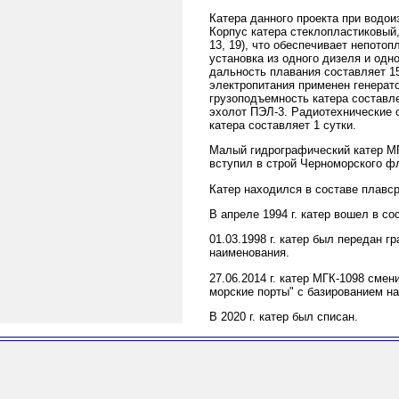
Катера данного проекта при водо
Корпус катера стеклопластиковый,
13, 19), что обеспечивает непото
установка из одного дизеля и одн
дальность плавания составляет 15
электропитания применен генерато
грузоподъемность катера составл
эхолот ПЭЛ-3. Радиотехнические 
катера составляет 1 сутки.
Малый гидрографический катер МГК
вступил в строй Черноморского ф
Катер находился в составе плавср
В апреле 1994 г. катер вошел в с
01.03.1998 г. катер был передан 
наименования.
27.06.2014 г. катер МГК-1098 сме
морские порты" с базированием на
В 2020 г. катер был списан.