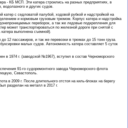
тера - КБ МСП. Эти катера строились на разных предприятиях, в
, водолазного и других судов.
й катер с седловатой палубой, ходовой рубкой и надстройкой на
делением и кормовым грузовым трюмом. Корпус катера и надстройка
одонепроницаемых переборок, а так же ледовые подкрепления для
тер может транспортироваться по железной дороге при снятой с
 катера выполнена съемной).
 до 12 пассажиров, и так же перевозки в трюмах до 15 тонн груза.
буксировки малых судов. Автономность катера составляет 5 суток
ен в 1974 г. (заводской №1967), вступил в состав Черноморского
еспечения 91-го судоремонтного завода Черноморского флота
лецкую, Севастополь.
ота в 2009 г. После длительного отстоя на киль-блоках на берегу
был разделан на металл в 2017 г.