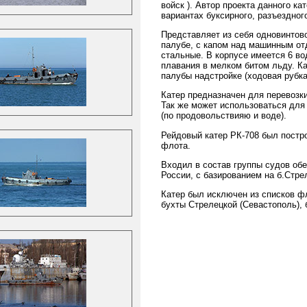
войск ). Автор проекта данного ка
вариантах буксирного, разъездного
Представляет из себя одновинтово
палубе, с капом над машинным от
стальные. В корпусе имеется 6 в
плавания в мелком битом льду. Ка
палубы надстройке (ходовая рубка
Катер предназначен для перевозки
Так же может использоваться для 
(по продовольствияю и воде).
Рейдовый катер РК-708 был постро
флота.
Входил в состав группы судов об
России, с базированием на б.Стре
Катер был исключен из списков фл
бухты Стрелецкой (Севастополь), 