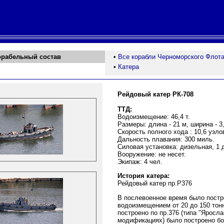
орабельный состав
•
Все корабли Черноморского Флот
•
Катера
Рейдовый катер РК-708
ТТД:
Водоизмещение: 46,4 т.
Размеры: длина - 21 м, ширина - 3,
Скорость полного хода : 10,6 узло
Дальность плавания: 300 миль.
Силовая установка: дизельная, 1 д
Вооружение: не несет.
Экипаж: 4 чел.
История катера:
Рейдовый катер пр.Р376
В послевоенное время было постр
водоизмещением от 20 до 150 тон
построено по пр.376 (типа "Яросла
модификациях) было построено бо