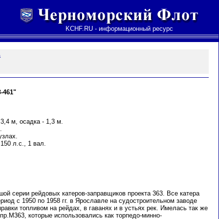
KCHF.RU - информационный ресурс
а
-461"
3,4 м, осадка - 1,3 м.
.
узлах.
150 л.с., 1 вал.
шой серии рейдовых катеров-заправщиков проекта 363. Все катера
риод с 1950 по 1958 гг. в Ярославле на судостроительном заводе
авки топливом на рейдах, в гаванях и в устьях рек. Имелась так же
пр.М363, которые использовались как торпедо-минно-