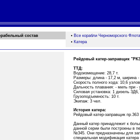
орабельный состав
•
Все корабли Черноморского Флот
•
Катера
Рейдовый катер-заправщик "РКЗ
ТТД:
Водоизмещение: 28,7 т.
Размеры: длина - 17,2 м, ширина - 
Скорость полного хода: 10,6 узлов
Дальность плавания: - миль при - 
Силовая установка: 1 дизель 3Д6, 
Грузоподъемность: 10 т.
Экипаж: 3 чел.
История катера:
Рейдовый катер-заправщик пр.363
Данный катер принадлежит к боль
данной серии были построены в пе
№345. Они предназначены для запр
специальная модификация катера 