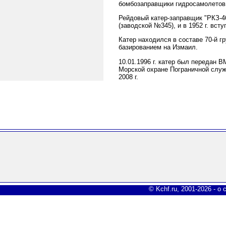
бомбозаправщики гидросамолетов.
Рейдовый катер-заправщик "РКЗ-4
(заводской №345), и в 1952 г. вст
Катер находился в составе 70-й 
базированием на Измаил.
10.01.1996 г. катер был передан 
Морской охране Пограничной служ
2008 г.
© Kchf.ru, 2001-2026 -
о 