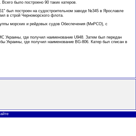
 Всего было построено 90 таких катеров.
61" был построен на судостроительном заводе №345 в Ярославле
упил в строй Черноморского флота.
группы морских и рейдовых судов Обеспечения (МиРСО), с
ВМС Украины, где получил наименование U948. Затем был передан
бы Украины, где получил наименование BG-806. Катер был списан в
сайте