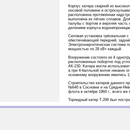
Корпус катера сварной из высоко
носовой половине и остроскулыми 
расположена протяжённая надстро
выполнена из лёгких сплавов. Дл
палубы с бортом и верхняя часть
делением корпуса водонепроницае
Силовая установка трёхвальная с
обеспечивающей передний, задний
Электроэнергетическая система п
мощностью по 28 кВт каждый.
Вооружение состояло из 4 однотр
расположенных побортно под угло
АК-230. Катера могли использоват
а при 4-балльной волне никаких о
основному вооружению имелись 12
Строительство катеров данного пр
№640 в Сосновке и на Средне-Нев
флота в октябре 1960 г., всего же
Торпедный катер Т-200 был постро