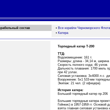
орабельный состав
•
Все корабли Черноморского Флот
•
Катера
Торпедный катер Т-200
ТТД:
Водоизмещение: 161 т.
Размеры: длина - 34,14 м, ширина -
Скорость полного хода: 46 узлов.
Дальность плавания: 1700 миль пр
при 42 узлах.
Силовая установка: 3х4000 л.с. ди
Вооружение: 5х1 533-мм торпедных
Экипаж: 21 чел. (2 офицера).
История катера:
Большой торпедный катер пр.206
Большие торпедные катера проекта
Гойнкис) в 1957-1959 гг. Основой 
взята главная силовая установка 