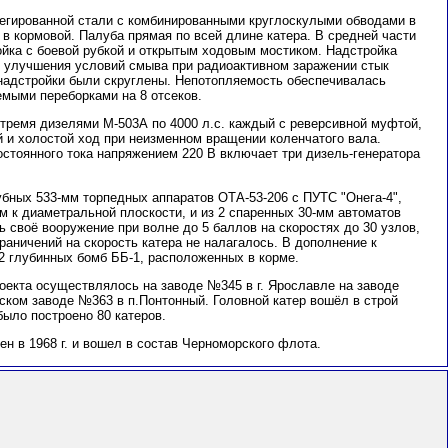
легированной стали с комбинированными круглоскулыми обводами в
в кормовой. Палуба прямая по всей длине катера. В средней части
йка с боевой рубкой и открытым ходовым мостиком. Надстройка
я улучшения условий смыва при радиоактивном заражении стык
 надстройки были скруглены. Непотопляемость обеспечивалась
мыми переборками на 8 отсеков.
 тремя дизелями М-503А по 4000 л.с. каждый с реверсивной муфтой,
 и холостой ход при неизменном вращении коленчатого вала.
остоянного тока напряжением 220 В включает три дизель-генератора
убных 533-мм торпедных аппаратов ОТА-53-206 с ПУТС "Онега-4",
м к диаметральной плоскости, и из 2 спаренных 30-мм автоматов
ь своё вооружение при волне до 5 баллов на скоростях до 30 узлов,
граничений на скорость катера не налагалось. В дополнение к
 глубинных бомб ББ-1, расположенных в корме.
оекта осуществлялось на заводе №345 в г. Ярославле на заводе
ском заводе №363 в п.Понтонный. Головной катер вошёл в строй
 было построено 80 катеров.
ен в 1968 г. и вошел в состав Черноморского флота.