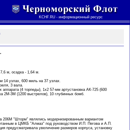
KCHF.RU - информационный ресурс
а
"
7,6 м, осадка - 1,64 м.
и 14 узлах, 600 миль на 37 узлах.
зеля, 3 вала.
 аппарата (4 торпеды), 1х2 57-мм артустановка АК-725 (600
ка 2М-3М (1200 выстрелов), 10 глубинных бомб.
та 206М "Шторм" являлись модернизированным вариантом
отанным в ЦМКБ "Алмаз" под руководством И.П. Пегова и А.П.
ация предусматривала увеличение размеров корпуса, установку