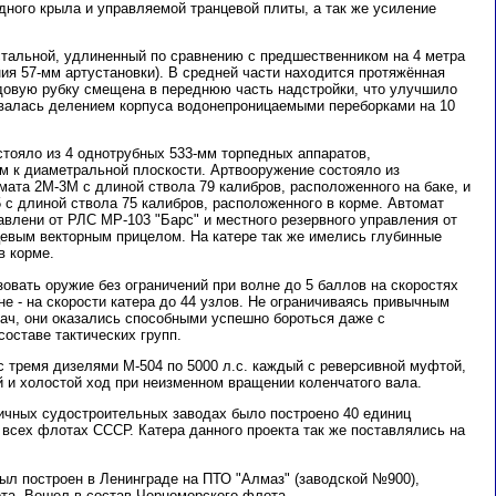
дного крыла и управляемой транцевой плиты, а так же усиление
 стальной, удлиненный по сравнению с предшественником на 4 метра
ия 57-мм артустановки). В средней части находится протяжённая
одовую рубку смещена в переднюю часть надстройки, что улучшило
валась делением корпуса водонепроницаемыми переборками на 10
стояло из 4 однотрубных 533-мм торпедных аппаратов,
м к диаметральной плоскости. Артвооружение состояло из
мата 2М-3М с длиной ствола 79 калибров, расположенного на баке, и
 с длиной ствола 75 калибров, расположенного в корме. Автомат
авлени от РЛС МР-103 "Барс" и местного резервного управления от
цевым векторным прицелом. На катере так же имелись глубинные
в корме.
зовать оружие без ограничений при волне до 5 баллов на скоростях
не - на скорости катера до 44 узлов. Не ограничиваясь привычным
дач, они оказались способными успешно бороться даже с
оставе тактических групп.
с тремя дизелями М-504 по 5000 л.с. каждый с реверсивной муфтой,
 и холостой ход при неизменном вращении коленчатого вала.
личных судостроительных заводах было построено 40 единиц
 всех флотах СССР. Катера данного проекта так же поставлялись на
ыл построен в Ленинграде на ПТО "Алмаз" (заводской №900),
лота. Вошел в состав Черноморского флота.