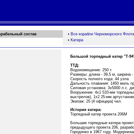
орабельный состав
•
Все корабли Черноморского Флот
•
Катера
Большой торпедный катер "Т-94
ТТД:
Водоизмещение: 250 т.
Размеры: длина - 39,5 м, ширина - 
Скорость полного хода: 44 узла.
Дальность плавания: 1450 миль пр
Силовая установка: 3х5000 л.с. ди
Вооружение: 4х1 533-мм торпедных
выстрелов), 1х2 25-мм артустанов
Экипаж: 25 (4 офицера) чел.
История катера:
Торпедный катер проекта 206М
Большие торпедные катера проек
предыдущего проекта 206, разраб
Городянко в 1967 году. Модерниз