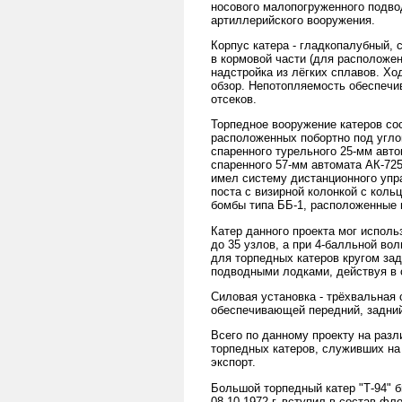
носового малопогруженного подво
артиллерийского вооружения.
Корпус катера - гладкопалубный,
в кормовой части (для расположен
надстройка из лёгких сплавов. Х
обзор. Непотопляемость обеспечи
отсеков.
Торпедное вооружение катеров со
расположенных побортно под угло
спаренного турельного 25-мм авто
спаренного 57-мм автомата АК-725
имел систему дистанционного упр
поста с визирной колонкой с коль
бомбы типа ББ-1, расположенные 
Катер данного проекта мог исполь
до 35 узлов, а при 4-балльной вол
для торпедных катеров кругом за
подводными лодками, действуя в с
Силовая установка - трёхвальная 
обеспечивающей передний, задний
Всего по данному проекту на раз
торпедных катеров, служивших на
экспорт.
Большой торпедный катер "Т-94" б
08.10.1972 г. вступил в состав ф