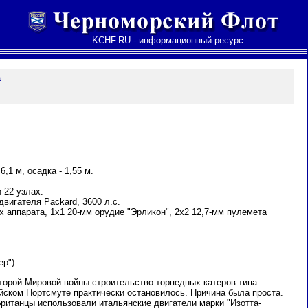
KCHF.RU - информационный ресурс
а
6,1 м, осадка - 1,55 м.
 22 узлах.
двигателя Packard, 3600 л.с.
 аппарата, 1х1 20-мм орудие "Эрликон", 2х2 12,7-мм пулемета
ер")
Второй Мировой войны строительство торпедных катеров типа
йском Портсмуте практически остановилось. Причина была проста.
британцы использовали итальянские двигатели марки "Изотта-