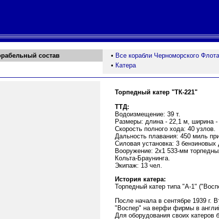
орабельный состав
•
Все корабли Черноморского Флот
•
Катера
Торпедный катер "ТК-221"
ТТД:
Водоизмещение: 39 т.
Размеры: длина - 22,1 м, ширина - 
Скорость полного хода: 40 узлов.
Дальность плавания: 450 миль при
Силовая установка: 3 бензиновых 
Вооружение: 2х1 533-мм торпедных
Кольта-Браунинга.
Экипаж: 13 чел.
История катера:
Торпедный катер типа "А-1" ("Восп
После начала в сентябре 1939 г. 
"Воспер" на верфи фирмы в англи
Для оборудования своих катеров 