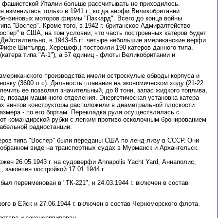
из фашистской Италии больше рассчитывать не приходилось.
я изменилась только в 1941 г., когда верфи Великобритании
ензиновых моторов фирмы "Паккард". Всего до конца войны
ипа "Воспер". Кроме того, в 1942 г. британское Адмиралтейство
оспер" в США, на том условии, что часть построенных катеров будет
Действительно, в 1943-45 гг. четыре небольшие американские верфи
 Фифе Шипъярд, Херешоф,) построили 190 катеров данного типа.
катера типа "А-1"), а 57 единиц - флоты Великобритании и
 американского производства имели остроскулые обводы корпуса и
вку (3600 л.с). Дальность плавания на экономическом ходу (21-22
печить ее позволял значительный, до 8 тонн, запас жидкого топлива,
е, позади машинного отделения. Энергетическая установка катера
ых винтов конструкторы расположили в диаметральной плоскости
размера - по его бортам. Перекладка руля осуществлялась с
от командирской рубки с легким противо-осколочным бронированием
абельной радиостанции.
еров типа "Воспер" были переданы США по ленд-лизу в СССР. Они
обранном виде на транспортных судах в Мурманск и Архангельск.
жен 26.05.1943 г. на судоверфи Annapolis Yacht Yard, Аннаполис,
, закончен постройкой 17.01.1944 г.
ыл переименован в "ТК-221", и 24.03.1944 г. включен в состав
роге в Ейск и 27.06.1944 г. включен в состав Черноморского флота.
состава и законсервирован.