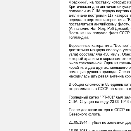
Фраскини", на поставку которых 
Критическая для англичан ситуаци
получили из США первую партию б
англичане построили 117 катеров т
передало чертежи катеров типа "В
поставляться английскому флоту. 
(Аннаполис Яхт Ярд, Роб Джекоб,
Часть из них получил флот СССР (
Голландии.
Деревянные катера типа "Воспер"
достаточно мощную силовую устано
узла) осоставляла 450 миль. Обес
который хранили в кормовом отсек
была трехвальной. Один из гребн
корабля, а два других, меньшего 
помощью ручного привода. Слева 
находилась штыревая антенна кор
В общей сложности 85 единиц кат
отправлялись в СССР по морю в с
Торпедный катер "PT-401" был зало
США. Спущен на воду 23.09.1943 г.
После доставки катера в СССР он б
Северного флота.
21.05.1944 г. убыл по железной до
15.09.1953 г. выведен из боевого 