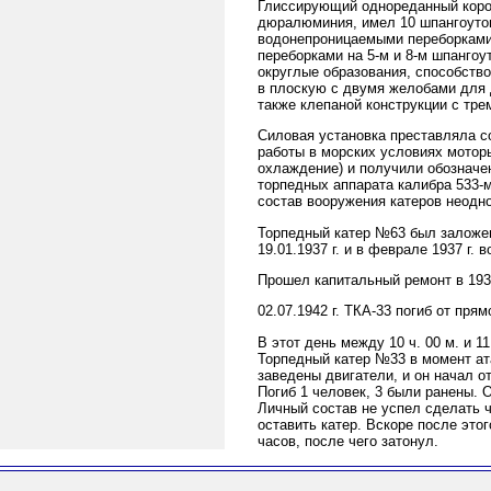
Глиссирующий однореданный короб
дюралюминия, имел 10 шпангоутов
водонепроницаемыми переборками 
переборками на 5-м и 8-м шпангоу
округлые образования, способств
в плоскую с двумя желобами для д
также клепаной конструкции с тр
Силовая установка преставляла с
работы в морских условиях мотор
охлаждение) и получили обозначе
торпедных аппарата калибра 533-
состав вооружения катеров неодн
Торпедный катер №63 был заложен 
19.01.1937 г. и в феврале 1937 г.
Прошел капитальный ремонт в 1938
02.07.1942 г. ТКА-33 погиб от пря
В этот день между 10 ч. 00 м. и 1
Торпедный катер №33 в момент ата
заведены двигатели, и он начал о
Погиб 1 человек, 3 были ранены. 
Личный состав не успел сделать ч
оставить катер. Вскоре после это
часов, после чего затонул.