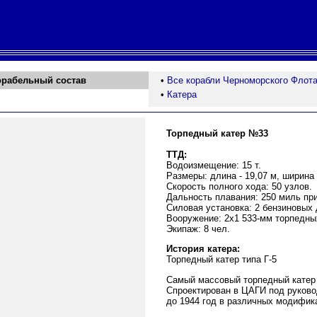
орабельный состав
•
Все корабли Черноморского Флот
•
Катера
Торпедный катер №33
ТТД:
Водоизмещение: 15 т.
Размеры: длина - 19,07 м, ширина -
Скорость полного хода: 50 узлов.
Дальность плавания: 250 миль при
Силовая установка: 2 бензиновых 
Вооружение: 2х1 533-мм торпедны
Экипаж: 8 чел.
История катера:
Торпедный катер типа Г-5
Самый массовый торпедный катер 
Спроектирован в ЦАГИ под руково
до 1944 год в различных модифика