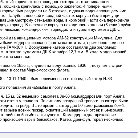
чатый корпус этого торпедного катера изготавливался из
, обшивка крепилась с помощью заклёпок. 4 поперечными
корпус был разделен на 5 отсеков, с двумя водонепроницаемыми
тах. Палубе в носовой и средней частях корпуса были присущи
овавшие быстрому стеканию воды, в кормовой части она переходила
вух торпед. В середине корпуса находилась ходовая (боевая) рубка
емя люками: командирским, торпедиста и турели пулемета ДШК.
обой два авиационных мотора АМ-32 конструкции Микулина. Для
ы были модернизированы (сняты нагнетатели, применено водяное
ние ГАМ-38ФН. Вооружение катера составляли два желобных
мм, а так же пулеметы ДШК калибра 12,7 мм. В ходе модернизаций
ократно менялся.
весной 1936 г., спущен на воду осенью 1936 г., вступил в строй
 вошел в состав Черноморского флота.
 г. 13.11.1940 г. был переименован в торпедный катер №33.
мого попадания авиабомбы в порту Анапа.
1 ч. 15 м. 32 немецких самолета Ju-88 бомбардировали порт Анапа.
ки стоял у причала. По сигналу воздушной тревоги на катере были
тходить на рейд. В это время в катер две 50-килограммовые бомбы.
От взрыва возник пожар, охвативший машинный отсек и бензобаки.
то-либо по борьбе за живучесть. Командир отдал приказание
го произошел взрыв бензобаков. Катер, дрейфуя, горел несколько