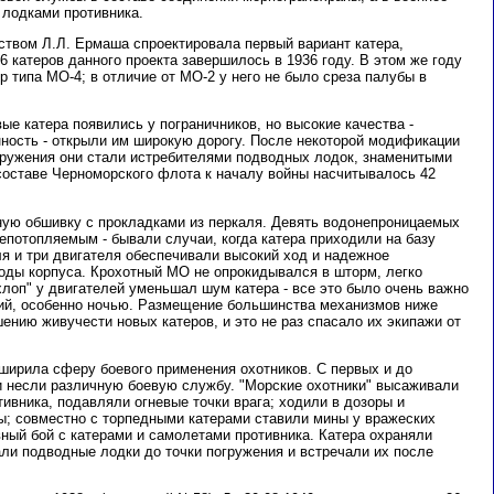
 лодками противника.
ством Л.Л. Ермаша спроектировала первый вариант катера,
6 катеров данного проекта завершилось в 1936 году. В этом же году
 типа МО-4; в отличие от МО-2 у него не было среза палубы в
е катера появились у пограничников, но высокие качества -
нность - открыли им широкую дорогу. После некоторой модификации
оружения они стали истребителями подводных лодок, знаменитыми
 составе Черноморского флота к началу войны насчитывалось 42
ую обшивку с прокладками из перкаля. Девять водонепроницаемых
епотопляемым - бывали случаи, когда катера приходили на базу
ля и три двигателя обеспечивали высокий ход и надежное
оды корпуса. Крохотный МО не опрокидывался в шторм, легко
лоп" у двигателей уменьшал шум катера - все это было очень важно
ий, особенно ночью. Размещение большинства механизмов ниже
нию живучести новых катеров, и это не раз спасало их экипажи от
ширила сферу боевого применения охотников. С первых и до
и несли различную боевую службу. "Морские охотники" высаживали
тивника, подавляли огневые точки врага; ходили в дозоры и
; совместно с торпедными катерами ставили мины у вражеских
вный бой с катерами и самолетами противника. Катера охраняли
али подводные лодки до точки погружения и встречали их после