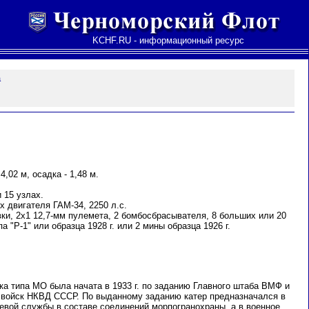
KCHF.RU - информационный ресурс
а
4,02 м, осадка - 1,48 м.
 15 узлах.
х двигателя ГАМ-34, 2250 л.с.
ки, 2х1 12,7-мм пулемета, 2 бомбосбрасывателя, 8 больших или 20
 "Р-1" или образца 1928 г. или 2 мины образца 1926 г.
ка типа МО была начата в 1933 г. по заданию Главного штаба ВМФ и
 войск НКВД СССР. По выданному заданию катер предназначался в
евой службы в составе соединений морпогранохраны, а в военное