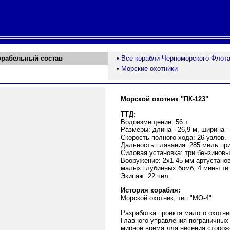
орабельный состав
•
Все корабли Черноморского Флот
•
Морские охотники
Морской охотник "ПК-123
"
ТТД:
Водоизмещение: 56 т.
Размеры: длина - 26,9 м, ширина - 
Скорость полного хода: 26 узлов.
Дальность плавания: 285 миль при
Силовая установка: три бензиновы
Вооружение: 2х1 45-мм артустанов
малых глубинных бомб, 4 мины типа
Экипаж: 22 чел.
История корабля:
Морской охотник, тип "МО-4".
Разработка проекта малого охотни
Главного управления пограничных
мирное время для несения сторож