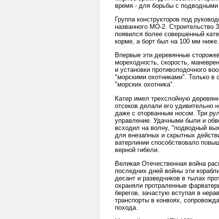
время - для борьбы с подводными
Группа конструкторов под руковод
названного МО-2. Строительство 3
появился более совершенный катер
корме, а борт был на 100 мм ниже.
Впервые эти деревянные сторожевы
мореходность, скорость, маневре
и установки противолодочного во
"морскими охотниками". Только в
"морских охотника".
Катер имел трехслойную деревянн
отсеков делали его удивительно н
даже с оторванным носом. Три ру
управление. Удачными были и обв
всходил на волну, "подводный вых
для внезапных и скрытных действ
ватерлинии способствовало повыше
верной гибели.
Великая Отечественная война рас
последних дней войны эти корабл
десант и разведчиков в тылах про
охраняли протраленные фарватеры
берегов, зачастую вступая в нера
транспорты в конвоях, сопровожд
похода.