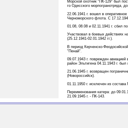
Морской охотник "ПК-129" был пост
го Одесского морпогранотряда, до 
22.06.1941 г. вошел в оперативное
Черноморского флота. С 17.12.1941
01.08, 08.08 и 02.11.1941 г. сбил 
Участвовал в боевых действиях н
(25.12.1941-02.01.1942 гг.).
В период Керченско-Феодосийской
"Пенай".
09.07.1943 г. поврежден авиацией 
район Эльтигена 04.11.1943 г. был
21.06.1945 г. возвращен погранич
(Новороссийск).
01.11.1950 г. исключен из состав
Переименования катера: до 09.01.19
21.09.1945 г. - ПК-143.