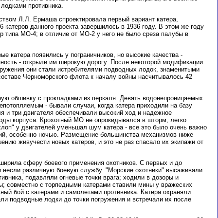
 лодками противника.
ством Л.Л. Ермаша спроектировала первый вариант катера,
6 катеров данного проекта завершилось в 1936 году. В этом же году
 типа МО-4; в отличие от МО-2 у него не было среза палубы в
е катера появились у пограничников, но высокие качества -
нность - открыли им широкую дорогу. После некоторой модификации
оружения они стали истребителями подводных лодок, знаменитыми
 составе Черноморского флота к началу войны насчитывалось 42
ую обшивку с прокладками из перкаля. Девять водонепроницаемых
епотопляемым - бывали случаи, когда катера приходили на базу
ля и три двигателя обеспечивали высокий ход и надежное
оды корпуса. Крохотный МО не опрокидывался в шторм, легко
лоп" у двигателей уменьшал шум катера - все это было очень важно
ий, особенно ночью. Размещение большинства механизмов ниже
нию живучести новых катеров, и это не раз спасало их экипажи от
ширила сферу боевого применения охотников. С первых и до
и несли различную боевую службу. "Морские охотники" высаживали
тивника, подавляли огневые точки врага; ходили в дозоры и
; совместно с торпедными катерами ставили мины у вражеских
вный бой с катерами и самолетами противника. Катера охраняли
али подводные лодки до точки погружения и встречали их после