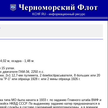
KCHF.RU - информационный ресурс
а
4,02 м, осадка - 1,48 м.
 15 узлах.
х двигателя ГАМ-34, 2250 л.с.
ки, 2х1 12,7-мм пулемета, 2 бомбосбрасывателя, 8 больших или 20
 "Р-1" или образца 1928 г. или 2 мины образца 1926 г.
ка типа МО была начата в 1933 г. по заданию Главного штаба ВМФ и
 войск НКВД СССР. По выданному заданию катер предназначался в
евой службы в составе соединений морпогранохраны, а в военное