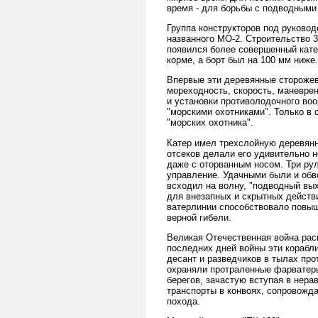
время - для борьбы с подводными
Группа конструкторов под руковод
названного МО-2. Строительство 3
появился более совершенный катер
корме, а борт был на 100 мм ниже.
Впервые эти деревянные сторожевы
мореходность, скорость, маневре
и установки противолодочного во
"морскими охотниками". Только в
"морских охотника".
Катер имел трехслойную деревянн
отсеков делали его удивительно н
даже с оторванным носом. Три ру
управление. Удачными были и обв
всходил на волну, "подводный вых
для внезапных и скрытных действ
ватерлинии способствовало повыше
верной гибели.
Великая Отечественная война рас
последних дней войны эти корабл
десант и разведчиков в тылах про
охраняли протраленные фарватеры
берегов, зачастую вступая в нера
транспорты в конвоях, сопровожд
похода.