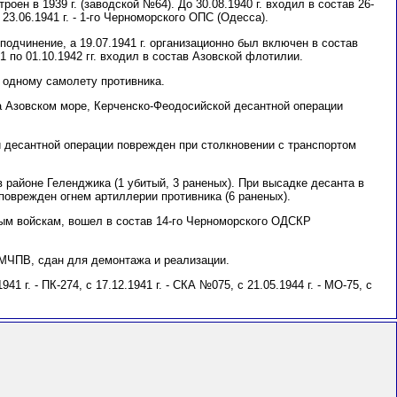
роен в 1939 г. (заводской №64). До 30.08.1940 г. входил в состав 26-
23.06.1941 г. - 1-го Черноморского ОПС (Одесса).
 подчинение, а 19.07.1941 г. организационно был включен в состав
 по 01.10.1942 гг. входил в состав Азовской флотилии.
по одному самолету противника.
а Азовском море, Керченско-Феодосийской десантной операции
 десантной операции поврежден при столкновении с транспортом
в районе Геленджика (1 убитый, 3 раненых). При высадке десанта в
 поврежден огнем артиллерии противника (6 раненых).
ным войскам, вошел в состав 14-го Черноморского ОДСКР
а МЧПВ, сдан для демонтажа и реализации.
41 г. - ПК-274, с 17.12.1941 г. - СКА №075, с 21.05.1944 г. - МО-75, с