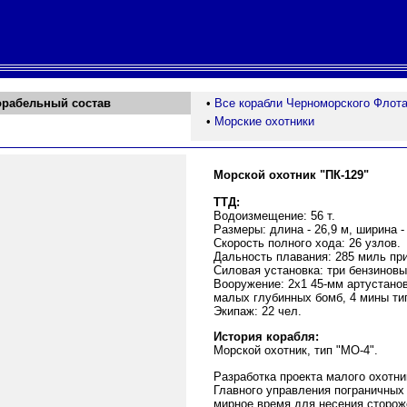
орабельный состав
•
Все корабли Черноморского Флот
•
Морские охотники
Морской охотник "ПК-129
"
ТТД:
Водоизмещение: 56 т.
Размеры: длина - 26,9 м, ширина - 
Скорость полного хода: 26 узлов.
Дальность плавания: 285 миль при
Силовая установка: три бензиновы
Вооружение: 2х1 45-мм артустанов
малых глубинных бомб, 4 мины типа
Экипаж: 22 чел.
История корабля:
Морской охотник, тип "МО-4".
Разработка проекта малого охотни
Главного управления пограничных
мирное время для несения сторож