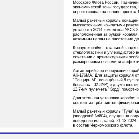
Морского Флота России. Назначени
экономической зоны государства,
спроектирован на основе проекта 
Малый ракетный корабль оснащён
высокоточными крылатыми ракетам
установка 3С14 комплекса УКСК 3К
расположенная за рубкой корабля
наземным целям на расстояние до 
Корпус корабля - стальной гладк
стеклопластики и углеродистого в
сочетании с архитектурными особ
размерениями позволили эффекти
Артиллерийское вооружение кораб
АК-176МА. Для защиты корабля от
"Панцирь-М", оснащённый 8 пуско
боезапас - 32 ЗУР) и двумя шести
12,7-мм пулемёта "Корд" побортно
Двигательная установка корабля 
состоит из трёх винтов фиксирова
Малый ракетный корабль "Туча" бы
(заводской №804), спущен на воду
поведения испытаний. 21.12.2024 
в состав Черноморского флота.