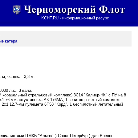
KCHF.RU - информационный ресурс
а
ые катера
"
 м, осадка - 3,3 м.
000 л.с., 3 вала.
 корабельный стрельбовый комплекс) 3С14 "Калибр-НК" с ПУ на 8
 1х1 76-мм артустановка АК-176МА, 1 зенитно-ракетный комплекс
), 2х1 12,7-мм пулемёта 6П58 "Корд", 1 беспилотный летательный
ециалистами ЦМКБ "Алмаз" (г.Санкт-Петербург) для Военно-