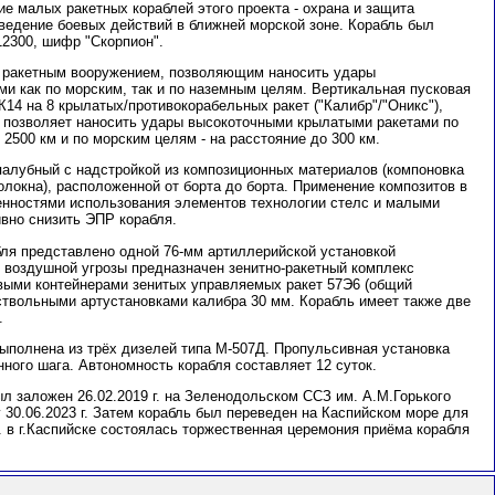
е малых ракетных кораблей этого проекта - охрана и защита
 ведение боевых действий в ближней морской зоне. Корабль был
12300, шифр "Скорпион".
 ракетным вооружением, позволяющим наносить удары
и как по морским, так и по наземным целям. Вертикальная пусковая
14 на 8 крылатых/противокорабельных ракет ("Калибр"/"Оникс"),
, позволяет наносить удары высокоточными крылатыми ракетами по
2500 км и по морским целям - на расстояние до 300 км.
опалубный с надстройкой из композиционных материалов (компоновка
олокна), расположенной от борта до борта. Применение композитов в
енностями использования элементов технологии стелс и малыми
вно снизить ЭПР корабля.
ля представлено одной 76-мм артиллерийской установкой
 воздушной угрозы предназначен зенитно-ракетный комплекс
выми контейнерами зенитых управляемых ракет 57Э6 (общий
ствольными артустановками калибра 30 мм. Корабль имеет также две
.
выполнена из трёх дизелей типа М-507Д. Пропульсивная установка
нного шага. Автономность корабля составляет 12 суток.
л заложен 26.02.2019 г. на Зеленодольском ССЗ им. А.М.Горького
 30.06.2023 г. Затем корабль был переведен на Каспийском море для
г. в г.Каспийске состоялась торжественная церемония приёма корабля