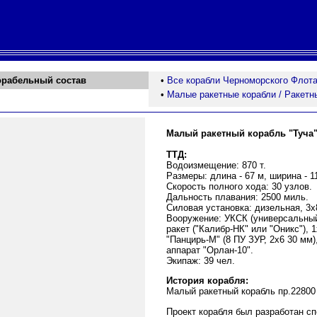
орабельный состав
•
Все корабли Черноморского Флот
•
Малые ракетные корабли / Ракетн
Малый ракетный корабль "Туча
ТТД:
Водоизмещение: 870 т.
Размеры: длина - 67 м, ширина - 11
Скорость полного хода: 30 узлов.
Дальность плавания: 2500 миль.
Силовая установка: дизельная, 3х8
Вооружение: УКСК (универсальный
ракет ("Калибр-НК" или "Оникс"),
"Панцирь-М" (8 ПУ ЗУР, 2х6 30 мм
аппарат "Орлан-10".
Экипаж: 39 чел.
История корабля:
Малый ракетный корабль пр.22800
Проект корабля был разработан сп