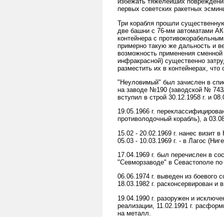
избежать тяжелейших повреждений
первых советских ракетных эсмин
Три корабля прошли существенную
две башни с 76-мм автоматами АК
контейнера с противокорабельным
примерно такую же дальность и в
возможность применения сменной 
инфракрасной) существенно затр
разместить их в контейнерах, что
"Неуловимый" был зачислен в списк
на заводе №190 (заводской № 743/
вступил в строй 30.12.1958 г. и 08
19.05.1966 г. переклассифицирован
противолодочный корабль), а 03.08
15.02 - 20.02.1969 г. нанес визит в
05.03 - 10.03.1969 г. - в Лагос (Ниг
17.04.1969 г. был перечислен в сос
"Севморзаводе" в Севастополе по 
06.06.1974 г. выведен из боевого 
18.03.1982 г. расконсервирован и 
19.04.1990 г. разоружен и исключ
реализации, 11.02.1991 г. расфор
на металл.