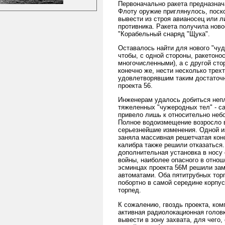
Первоначально ракета предназнач
Флоту оружие приглянулось, поск
вывести из строя авианосец или л
противника. Ракета получила нов
"Корабельный снаряд "Щука".
Оставалось найти для нового "чуд
чтобы, с одной стороны, ракетоно
многочисленными), а с другой стор
конечно же, нести несколько тре
удовлетворявшим таким достаточн
проекта 56.
Инженерам удалось добиться непл
тяжеленных "чужеродных тел" - с
привело лишь к относительно неб
Полное водоизмещение возросло в
серьезнейшие изменения. Одной из
заняла массивная решетчатая конс
калибра также решили отказаться.
дополнительная установка в носу 
войны, наиболее опасного в отнош
эсминцах проекта 56М решили за
автоматами. Оба пятитрубных тор
побортно в самой середине корпу
торпед.
К сожалению, гвоздь проекта, ко
активная радиолокационная голов
вывести в зону захвата, для чего