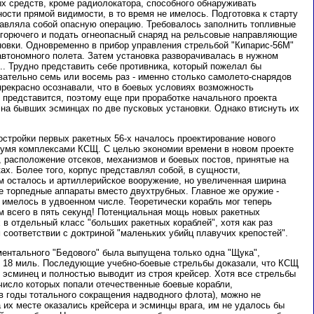
х средств, кроме радиолокатора, способного обнаруживать
сти прямой видимости, в то время не имелось. Подготовка к старту
тавляла собой опасную операцию. Требовалось заполнить топливные
 горючего и подать огнеопасный снаряд на рельсовые направляющие
новки. Одновременно в прибор управления стрельбой "Кипарис-56М"
втономного полета. Затем установка разворачивалась в нужном
.. Трудно представить себе противника, который пожелал бы
вательно семь или восемь раз - именно столько самолето-снарядов
прекрасно осознавали, что в боевых условиях возможность
не представится, поэтому еще при проработке начального проекта
на бывших эсминцах по две пусковых установки. Однако втиснуть их
остройки первых ракетных 56-х началось проектирование нового
вумя комплексами КСЩ. С целью экономии времени в новом проекте
 расположение отсеков, механизмов и боевых постов, принятые на
х. Более того, корпус представлял собой, в сущности,
м осталось и артиллерийское вооружение, но увеличенная ширина
е торпедные аппараты вместо двухтрубных. Главное же оружие -
 имелось в удвоенном числе. Теоретически корабль мог теперь
м всего в пять секунд! Потенциальная мощь новых ракетных
в отдельный класс "больших ракетных кораблей", хотя как раз
 соответствии с доктриной "маленьких убийц плавучих крепостей".
ентального "Бедового" была выпущена только одна "Щука",
 18 миль. Последующие учебно-боевые стрельбы доказали, что КСЩ
 эсминец и полностью выводит из строя крейсер. Хотя все стрельбы
число которых попали отечественные боевые корабли,
 годы тотального сокращения надводного флота), можно не
а их месте оказались крейсера и эсминцы врага, им не удалось бы