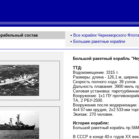
орабельный состав
•
Все корабли Черноморского Флот
•
Большие ракетные корабли
Большой ракетный корабль "Н
ТТД:
Водоизмещение: 3315 т.
Размеры: длина - 126,1 м, ширина -
Скорость полного хода: 39 узлов.
Дальность плавания: 3900 миль пр
Силовая установка: паротурбинная
Вооружение: 1х1 ПУ противокорабе
ТА, 2 РБУ-2500.
Вооружение после модернизации: 
4х4 57-мм орудия, 2х2 533-мм тор
Экипаж: 270 человек.
История корабля:
Большой ракетный корабль пр.56
В СССР в конце 40-х годов ХХ век