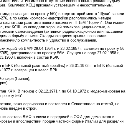
 или гибели. Но именно отсутствие боевого опыта решило судьбу
цев. Комплекс КСЩ признали устаревшим и несостоятельным.
 модернизацию по проекту 56У, в ходе которой место "Щуки" заняли
-276, а по бокам кормовой надстройки расположились четыре
и крылатыми ракетами нового поколения П-15М "Термит". Они имели
ес, как КСЩ, но обладали хорошей помехозащищенностью, а
головки самонаведения (активной радиолокационной или пассивной
удняла борьбу с ними. Складывающиеся крылья позволили
 обеспечило компактность и удобство в обслуживании.
и кораблей ВМФ 29.04.1954 г. и 23.02.1957 г. заложен по проекту 56
765), достраивался по проекту 56М. Спущен на воду 27.02.1958 г.,
.03.1960 г. включен в состав КБФ.
 в БРК (большой ракетный корабль) и 26.01.1973 г.- в БПК (большой
.1977 г. возвращен в класс БРК.
 Конакри (Гвинея);
ерия).
тав КЧФ. В период с 02.12.1971 г. по 04.10.1972 г. модернизирован на
проекту 56У.
состава, законсервирован и поставлен в Севастополе на отстой, но
вновь введен в строй.
ен из состава ВМФ в связи с передачей в ОФИ для демонтажа и
мирован и впоследствии продан частной фирме Италии для разделки