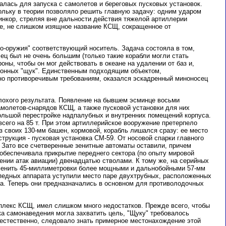
алась для запуска с самолетов и береговых пусковых установок.
ольку в теории позволяло решить главную задачу: одним ударом
инкор, стреляя вне дальности действия тяжелой артиллерии
ое, не слишком изящное название КСЩ, сокращенное от
о-оружия" соответствующий носитель. Задача состояла в том,
сец был не очень большим (только такие корабли могли стать
оны, чтобы он мог действовать в океане на удалении от баз и,
хтонных "щук". Единственным подходящим объектом,
о противоречивым требованиям, оказался эскадренный миноносец
охого результата. Появление на бывшем эсминце восьми
амолетов-снарядов КСЩ, а также пусковой установки для них
ольшой перестройке надпалубных и внутренних помещений корпуса.
сего на 85 т. При этом артиллерийское вооружение претерпело
 своих 130-мм башен, кормовой, корабль лишался сразу: ее место
трукция - пусковая установка СМ-59. От носовой спарки главного
 Зато все счетверенные зенитные автоматы оставили, причем
обеспечивала прикрытие переднего сектора (по опыту мировой
ении атак авиации) двенадцатью стволами. К тому же, на серийных
менить 45-миллиметровки более мощными и дальнобойными 57-мм
педных аппарата уступили место паре двухтрубных, расположенных
са. Теперь они предназначались в основном для противолодочных
мплекс КСЩ, имел слишком много недостатков. Прежде всего, чтобы
ка самонаведения могла захватить цель, "Щуку" требовалось
, естественно, следовало знать примерное местонахождение этой