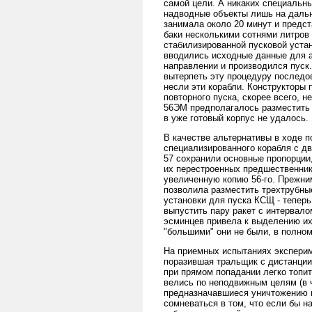
самой цели. А никаких специальны
надводные объекты лишь на дально
занимала около 20 минут и предс
баки несколькими сотнями литров
стабилизированной пусковой уста
вводились исходные данные для а
направлении и производился пуск.
вытерпеть эту процедуру последо
несли эти корабли. Конструкторы 
повторного пуска, скорее всего, 
56ЭМ предполагалось разместить 
в уже готовый корпус не удалось.
В качестве альтернативы в ходе п
специализированного корабля с д
57 сохранили основные пропорции,
их перестроенных предшественника
увеличенную копию 56-го. Прежни
позволила разместить трехтрубны
установки для пуска КСЩ - теперь
выпустить пару ракет с интервало
эсминцев привела к выделению их 
"большими" они не были, в полном
На приемных испытаниях эксперим
поразившая тральщик с дистанции
при прямом попадании легко топит
велись по неподвижным целям (в 
предназначавшиеся уничтожению в
сомневаться в том, что если бы н