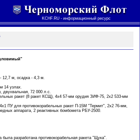
KCHF.RU - информационный ресурс
а
еуловимый"
 12,7 м, осадка - 4,3 м.
и 14 узлах.
, двухвальная, 72 000 л.с.
льных ракет (8 ракет КСЩ), 4х4 57-мм орудия ЗИФ-75, 2х2 533-мм
4х1 ПУ для противокорабельных ракет П-15М "Термит", 2х2 76-мм,
педных аппарата, 2 реактивных бомбомета РБУ-2500.
М
а была разработана противокорабельная ракета "Щука".