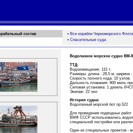
орабельный состав
•
Все корабли Черноморского Флот
•
Спасательные суда
Водолазное морское судно ВМ-8
ТТД:
Водоизмещение: 115 т.
Размеры: длина - 28,5 м, ширина - 
Скорость полного хода: 10 узлов.
Дальность плавания: 900 миль при
Силовая установка: 1 дизель 6ЧСП2
Экипаж: 22 чел.
История судна:
Водолазный морской бот пр.522
Для проведения подводных работ 
ВМФ СССР использовались водола
специальной постройки или разли
Один из специальных проектов - в