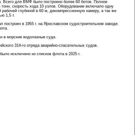
ы. Всего для ВМФ было построено более 60 ботов. Полное
 тонн, скорость хода 10 узлов. Оборудование включало одну
рабочей глубиной в 60 м, декомпрессионную камеру, а так же
ю 1,5 т.
л построен в 1955 г. на Ярославском судостроительном заводе.
ота.
ан в морские водолазные суда.
йского 314-го отряда аварийно-спасательных судов.
было исключено из списков флота в 2025 г.