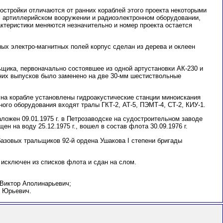
остройки отличаются от ранних кораблей этого проекта некоторыми
, артиллерийском вооружении и радиоэлектронном оборудовании,
актеристики меняются незначительно и номер проекта остается
ых электро-магнитных полей корпус сделан из дерева и оклеен
щика, первоначально состоявшее из одной артустановки АК-230 и
них выпусков было заменено на две 30-мм шестиствольные
 на корабле установлены гидроакустические станции миноискания
ного оборудования входят тралы ГКТ-2, АТ-5, ПЭМТ-4, СТ-2, КИУ-1.
ложен 09.01.1975 г. в Петрозаводске на судостроительном заводе
ен на воду 25.12.1975 г., вошел в состав флота 30.09.1976 г.
базовых тральщиков 92-й ордена Ушакова I степени бригады
 исключен из списков флота и сдан на слом.
 Виктор Аполинарьевич;
р Юрьевич.