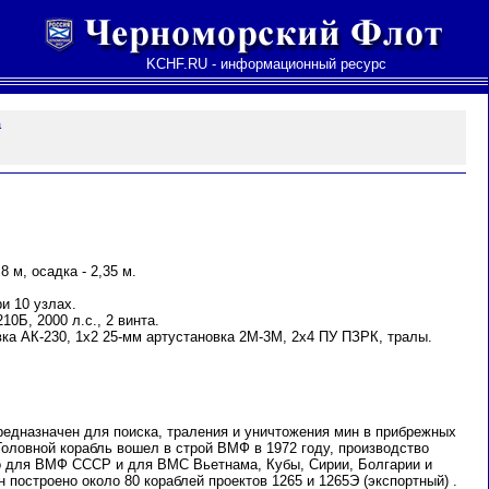
KCHF.RU - информационный ресурс
а
8 м, осадка - 2,35 м.
и 10 узлах.
0Б, 2000 л.с., 2 винта.
ка АК-230, 1х2 25-мм артустановка 2М-3М, 2х4 ПУ ПЗРК, тралы.
редназначен для поиска, траления и уничтожения мин в прибрежных
Головной корабль вошел в строй ВМФ в 1972 году, производство
о для ВМФ СССР и для ВМС Вьетнама, Кубы, Сирии, Болгарии и
построено около 80 кораблей проектов 1265 и 1265Э (экспортный) .