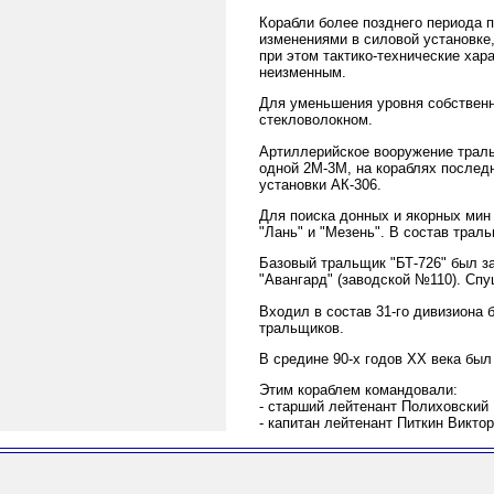
Корабли более позднего периода п
изменениями в силовой установке
при этом тактико-технические хар
неизменным.
Для уменьшения уровня собственн
стекловолокном.
Артиллерийское вооружение траль
одной 2М-3М, на кораблях послед
установки АК-306.
Для поиска донных и якорных мин
"Лань" и "Мезень". В состав траль
Базовый тральщик "БТ-726" был за
"Авангард" (заводской №110). Спущ
Входил в состав 31-го дивизиона 
тральщиков.
В средине 90-х годов ХХ века был
Этим кораблем командовали:
- старший лейтенант Полиховский
- капитан лейтенант Питкин Викто