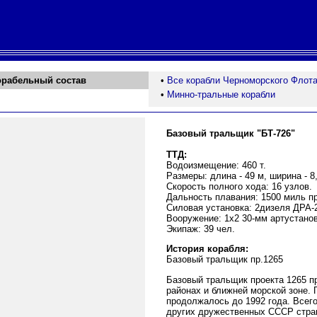
орабельный состав
•
Все корабли Черноморского Флот
•
Минно-тральные корабли
Базовый тральщик "БТ-726"
ТТД:
Водоизмещение: 460 т.
Размеры: длина - 49 м, ширина - 8,
Скорость полного хода: 16 узлов.
Дальность плавания: 1500 миль пр
Силовая установка: 2дизеля ДРА-21
Вооружение: 1х2 30-мм артустанов
Экипаж: 39 чел.
История корабля:
Базовый тральщик пр.1265
Базовый тральщик проекта 1265 п
районах и ближней морской зоне. 
продолжалось до 1992 года. Всег
других дружественных СССР стран 