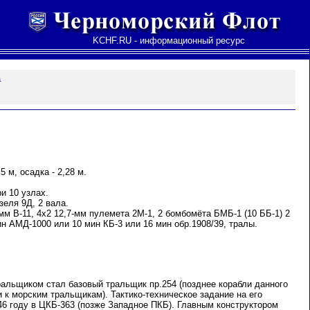
KCHF.RU - информационный ресурс
а
5 м, осадка - 2,28 м.
и 10 узлах.
зеля 9Д, 2 вала.
мм В-11, 4х2 12,7-мм пулемета 2М-1, 2 бомбомёта БМБ-1 (10 ББ-1) 2
н АМД-1000 или 10 мин КБ-3 или 16 мин обр.1908/39, тралы.
льщиком стал базовый тральщик пр.254 (позднее корабли данного
 к морским тральщикам). Тактико-техническое задание на его
46 году в ЦКБ-363 (позже Западное ПКБ). Главным конструктором