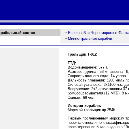
орабельный состав
•
Все корабли Черноморского Флот
•
Минно-тральные корабли
Тральщик Т-812
ТТД:
Водоизмещение: 577 т.
Размеры: длина - 58 м, ширина - 8,
Скорость полного хода: 14 узлов.
Дальность плавания: 3200 миль пр
Силовая установка: 2х1100 л.с. ди
Вооружение: 2х2 артустановки 37-
бомбосбрасывателя (12 МГБ), 8 ми
Экипаж: 68 чел.
История корабля:
Морской тральщик пр.254К
Первым послевоенным морским тра
проекта отнесли по классификации
проектирование было выдано в 19