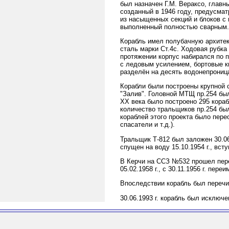
был назначен Г.М. Вераксо, глав
созданный в 1946 году, предусмат
из насыщенных секций и блоков с
выполненный полностью сварным.
Корабль имел полубачную архите
сталь марки Ст.4с. Ходовая рубка
протяжении корпус набирался по 
с ледовым усилением, бортовые ки
разделён на десять водонепрониц
Корабли были построены крупной 
"Залив". Головной МТЩ пр.254 был
ХХ века было построено 295 кора
количество тральщиков пр.254 был
кораблей этого проекта было пере
спасатели и т.д.).
Тральщик Т-812 был заложен 30.06
спущен на воду 15.10.1954 г., вст
В Керчи на ССЗ №532 прошел пере
05.02.1958 г., с 30.11.1956 г. пере
Впоследствии корабль был перечи
30.06.1993 г. корабль был исключ