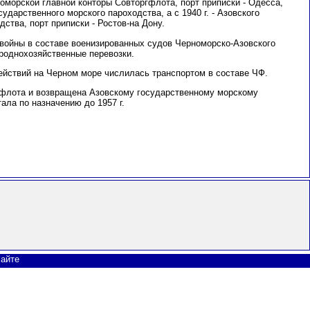
рноморской главной конторы Совторгфлота, порт приписки - Одесса,
ударственного морского пароходства, а с 1940 г. - Азовского
ства, порт приписки - Ростов-на Дону.
войны в составе военизированных судов Черноморско-Азовского
роднохозяйственные перевозки.
 действий на Черном море числилась транспортом в составе ЧФ.
ов флота и возвращена Азовскому государственному морскому
ала по назначению до 1957 г.
сайте