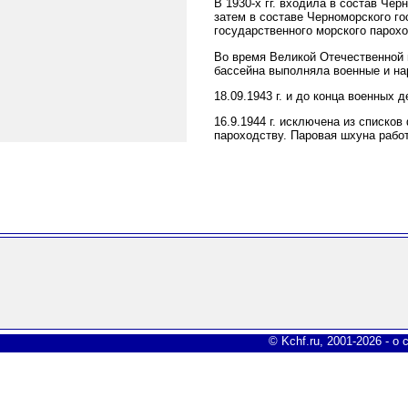
В 1930-х гг. входила в состав Че
затем в составе Черноморского гос
государственного морского пароход
Во время Великой Отечественной 
бассейна выполняла военные и на
18.09.1943 г. и до конца военных
16.9.1944 г. исключена из списк
пароходству. Паровая шхуна работ
© Kchf.ru, 2001-2026 -
о 