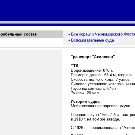
орабельный состав
•
Все корабли Черноморского Флот
•
Вспомогательные суда
Транспорт "Ахиллеон"
ТТД:
Водоизмещение: 870 т.
Размеры: длина - 63,4 м, ширина - 
Скорость полного хода: 7 узлов.
Силовая установка: котломашинная,
Грузоподъёмность: 645 т.
Экипаж: 20 чел.
История судна:
Мобилизованная паровая шхуна
Паровая шхуна "Нива" был построе
в 1910 г. на том же заводе.
С 1926 г . переименована в "Ахил