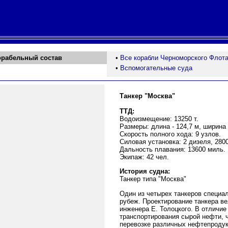
орабельный состав
•
Все корабли Черноморского Флот
•
Вспомогательные суда
Танкер "Москва"
ТТД:
Водоизмещение: 13250 т.
Размеры: длина - 124,7 м, ширина -
Скорость полного хода: 9 узлов.
Силовая установка: 2 дизеля, 2800
Дальность плавания: 13600 миль.
Экипаж: 42 чел.
История судна:
Танкер типа "Москва"
Один из четырех танкеров специа
рубеж. Проектирование танкера в
инженера Е. Толоцкого. В отличие
транспортирования сырой нефти, 
перевозке различных нефтепродук