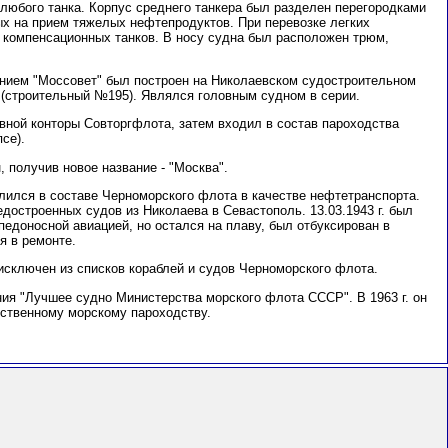
любого танка. Корпус среднего танкера был разделен перегородками
ых на прием тяжелых нефтепродуктов. При перевозке легких
2 компенсационных танков. В носу судна был расположен трюм,
нием "Моссовет" был построен на Николаевском судостроительном
. (строительный №195). Являлся головным судном в серии.
вной конторы Совторгфлота, затем входил в состав пароходства
се).
, получив новое название - "Москва".
слился в составе Черноморского флота в качестве нефтетранспорта.
едостроенных судов из Николаева в Севастополь. 13.03.1943 г. был
едоносной авиацией, но остался на плаву, был отбуксирован в
я в ремонте.
л исключен из списков кораблей и судов Черноморского флота.
ания "Лучшее судно Министерства морского флота СССР". В 1963 г. он
ственному морскому пароходству.