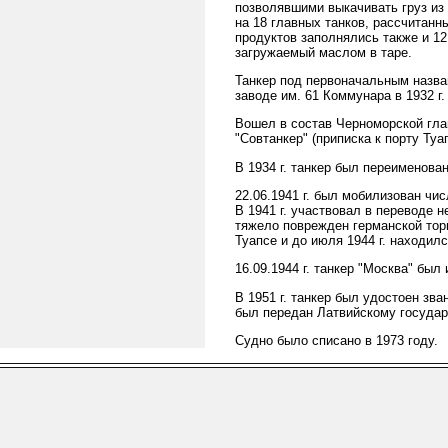
позволявшими выкачивать груз из 
на 18 главных танков, рассчитанн
продуктов заполнялись также и 1
загружаемый маслом в таре.
Танкер под первоначальным назва
заводе им. 61 Коммунара в 1932 г
Вошел в состав Черноморской гла
"Совтанкер" (приписка к порту Туап
В 1934 г. танкер был переименован
22.06.1941 г. был мобилизован чи
В 1941 г. участвовал в переводе н
тяжело поврежден германской торп
Туапсе и до июля 1944 г. находилс
16.09.1944 г. танкер "Москва" бы
В 1951 г. танкер был удостоен зв
был передан Латвийскому государ
Судно было списано в 1973 году.