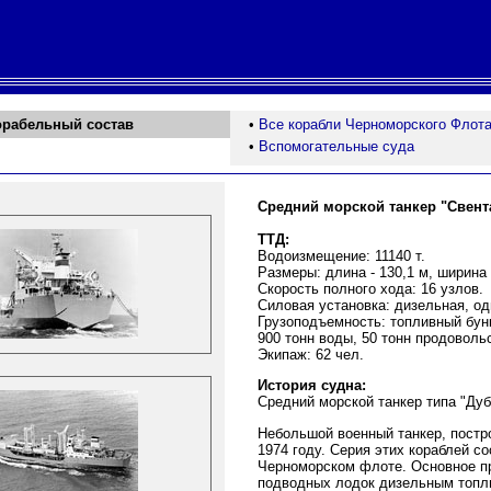
орабельный состав
•
Все корабли Черноморского Флот
•
Вспомогательные суда
Средний морской танкер "Свент
ТТД:
Водоизмещение: 11140 т.
Размеры: длина - 130,1 м, ширина -
Скорость полного хода: 16 узлов.
Силовая установка: дизельная, одн
Грузоподъемность: топливный бунк
900 тонн воды, 50 тонн продовольс
Экипаж: 62 чел.
История судна:
Средний морской танкер типа "Дуб
Небольшой военный танкер, постр
1974 году. Серия этих кораблей со
Черноморском флоте. Основное пр
подводных лодок дизельным топли