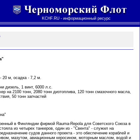
KCHF.RU - информационный ресурс
а
а
"
 20 м, осадка - 7,2 м.
и дизель, 1 винт, 6000 л.с.
ер на 2100 тонн, 2080 тонн дизтоплива, 120 тонн смазочного масла,
твия, 50 тонн запчастей
на"
оенный в Финляндии фирмой Rauma-Repola для Советского Союза в
стояла из четырех танкеров, один из - "Свента" - служил на
едназначение судов данного проекта - это обеспечение кораблей и
вом, мазутом, авиационным керосином, моторным маслом, водой и