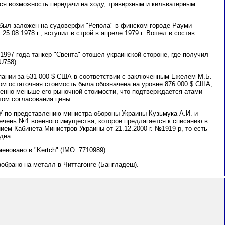
ся возможность передачи на ходу, траверзным и кильватерным
 был заложен на судоверфи "Репола" в финском городе Рауми
25.08.1978 г., вступил в строй в апреле 1979 г. Вошел в состав
997 года танкер "Свента" отошел украинской стороне, где получил
U758).
пании за 531 000 $ США в соответствии с заключенным Ежелем М.Б.
этом остаточная стоимость была обозначена на уровне 876 000 $ США,
венно меньше его рыночной стоимости, что подтверждается атами
лом согласования цены.
 по представлению министра обороны Украины Кузьмука А.И. и
чень №1 военного имущества, которое предлагается к списанию в
ием Кабинета Министров Украины от 21.12.2000 г. №1919-р, то есть
дна.
новано в "Kertch" (IMO: 7710989).
зобрано на металл в Читтагонге (Бангладеш).