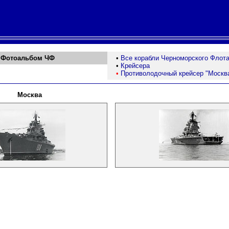
Фотоальбо
м
ЧФ
•
Все корабли Черноморского Флот
•
Крейсера
•
Противолодочный крейсер "Москв
Москва