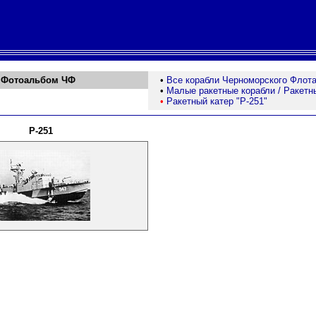
Фотоальбо
м
ЧФ
•
Все корабли Черноморского Флот
•
Малые ракетные корабли / Ракетн
•
Ракетный катер "Р-251"
Р-251