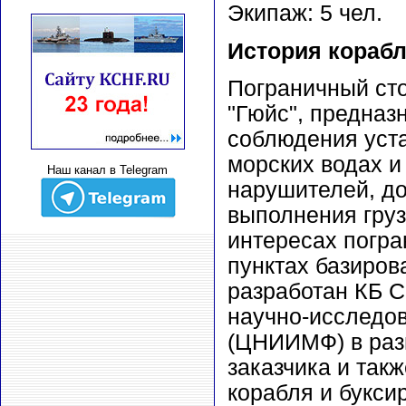
Экипаж: 5 чел.
История корабл
Пограничный ст
"Гюйс", предназ
соблюдения уст
морских водах и
Наш канал в Telegram
нарушителей, до
выполнения груз
интересах погра
пунктах базиров
разработан КБ 
научно-исследов
(ЦНИИМФ) в раз
заказчика и так
корабля и букси