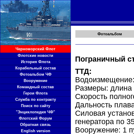
Фотоальбом
Черноморский Флот
Флотские новости
Пограничный с
История Флота
Корабельный состав
ТТД:
Фотоальбом ЧФ
Водоизмещение: 
Вооружение
Размеры: длина -
Командный состав
Герои Флота
Скорость полного
Служба по контракту
Дальность плава
Поиск по сайту
Силовая установ
"Энциклопедия ЧФ"
Флотский Форум
генератора по 35
Обратная связь
Вооружение: 1 п
English version