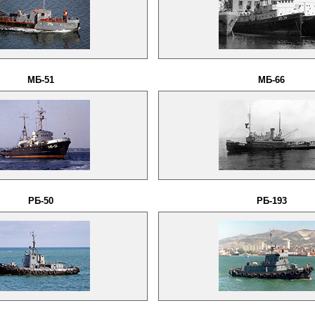
МБ-51
МБ-66
РБ-50
РБ-193