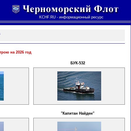
KCHF.RU - информационный ресурс
а
рою на 2026 год
БУК-532
"Капитан Найден"