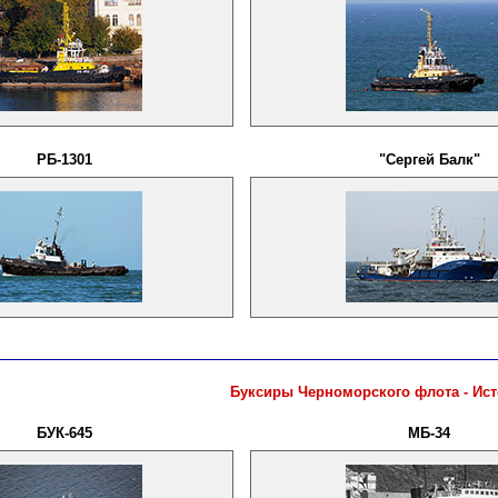
РБ-1301
"Сергей Балк"
Буксиры Черноморского флота - Ист
БУК-645
МБ-34