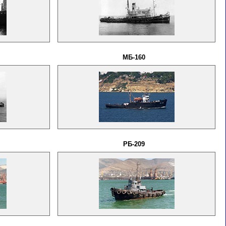
МБ-160
РБ-209