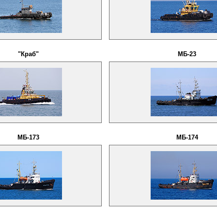
"Краб"
МБ-23
МБ-173
МБ-174